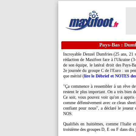
Pays-Bas : Dumfr
Incroyable Denzel Dumfries (25 ans, 21 s
rédaction de Maxifoot face à l'Ukraine (3-
de son équipe, le latéral droit des Pays-Ba
2e journée du groupe C de l'Euro : un pena
que mérité (
lire le Débrief et NOTES de
"Ça commence à ressembler à un rêve de g
restent le plus important. On a très bien d
Ce soir, vous pouvez voir qu'on a appris
comme défensivement avec ce clean sheet.
confiant pour nous", a déclaré le joueu
NOS.
Qualifiés en huitièmes, comme l'Italie et
troisième des groupes D, E ou F dans dix 