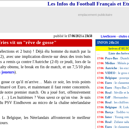
Les Infos du Football Français et E
emplacement publicitaire
publié le
17/06/2021 à 23h58
LiveScore
-
clubs 
ies vit un "rêve de gosse"
INFOS 24h/24
brèves d'AUJ
...
élections et 2 buts) ! Déjà élu homme du match par la
Liste des brèv
...
2), avec une implication directe sur deux des trois buts
Pays-Bas
: Dumfr
17/06
s a remis ça contre l'Autriche (2-0) ce jeudi, lors de la
Médias
: Ménès p
17/06
lty obtenu, le break en fin de match, et un 7,5/10 plus
Autriche
: les ex
17/06
s joueurs
).
VIDEO
: le gros
17/06
Belgique
: pourqu
17/06
osse ce qu'il m'arrive… Mais ce soir, les trois points
Euro
: le classe
17/06
émarré cet Euro, et maintenant il faut rester concentrés.
Euro
: Pays-Bas 2
17/06
 de notre premier match. On a joué fort, offensivement
Real
: Séville et
17/06
 (…) Les huitièmes ? Vous savez ce qu'on vise. Je suis
EdF
: Hernandez 
17/06
r du PSV Eindhoven au micro de la chaîne néerlandaise
Real
: les chiffr
17/06
Belgique
: R. Luk
17/06
Barça
: Todibo va
17/06
Inter
: Young reto
 la Belgique, les Néerlandais affronteront le meilleur
17/06
Real
: Zidane sal
17/06
jours.
Euro
: le classe
17/06