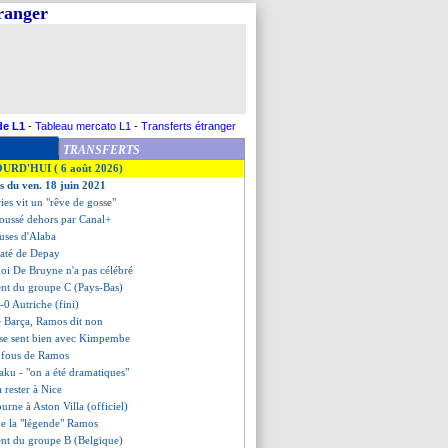
tranger
de L1
-
Tableau mercato L1
-
Transferts étranger
TRANSFERTS
OURD'HUI ( 6 août 2026)
es du ven. 18 juin 2021
ies vit un "rêve de gosse"
oussé dehors par Canal+
cuses d'Alaba
 raté de Depay
oi De Bruyne n'a pas célébré
ment du groupe C (Pays-Bas)
-0 Autriche (fini)
 le Barça, Ramos dit non
se sent bien avec Kimpembe
es fous de Ramos
aku - "on a été dramatiques"
 rester à Nice
urne à Aston Villa (officiel)
ue la "légende" Ramos
ment du groupe B (Belgique)