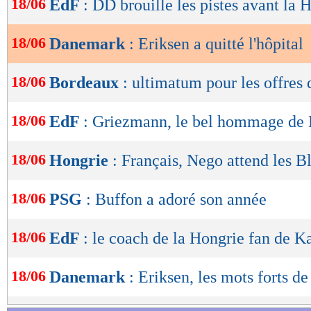
18/06
EdF
: DD brouille les pistes avant la 
de
lecture
18/06
Danemark
: Eriksen a quitté l'hôpital
OK
18/06
Bordeaux
: ultimatum pour les offres 
18/06
EdF
: Griezmann, le bel hommage de
18/06
Hongrie
: Français, Nego attend les B
18/06
PSG
: Buffon a adoré son année
18/06
EdF
: le coach de la Hongrie fan de K
18/06
Danemark
: Eriksen, les mots forts d