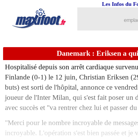
18/06
Angleterre
: le mea culpa de Southga
Les Infos du F
18/06
Euro
: quels sont les paris du jour à te
emplac
18/06
Ecosse
: A. Robertson - "on les a frust
Danemark : Eriksen a quit
18/06
Milan
: Ibrahimovic finalement opéré
Hospitalisé depuis son arrêt cardiaque survenu
18/06
Angleterre
: les terribles stats de Kan
Finlande (0-1) le 12 juin, Christian Eriksen (2
buts) est sorti de l'hôpital, annonce ce vendre
18/06
Euro
: le classement du groupe D (Ang
joueur de l'Inter Milan, qui s'est fait poser un d
18/06
Euro
: Angleterre 0-0 Ecosse (fini)
avec succès et "va rentrer chez lui et passer du
"Merci pour le nombre incroyable de messages,
18/06
Pays-Bas
: Van Basten pas tendre ave
incroyable. L'opération s'est bien passée et je