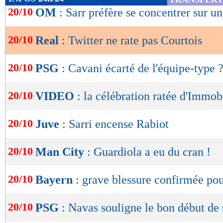
de
20/10
OM
: Sarr préfère se concentrer sur un
lecture
20/10
Real
: Twitter ne rate pas Courtois
OK
20/10
PSG
: Cavani écarté de l'équipe-type 
20/10
VIDEO
: la célébration ratée d'Immob
20/10
Juve
: Sarri encense Rabiot
20/10
Man City
: Guardiola a eu du cran !
20/10
Bayern
: grave blessure confirmée po
20/10
PSG
: Navas souligne le bon début de 