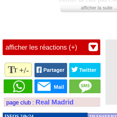
20/10
L1
: Monaco-Rennes, les compos
afficher la suite ..
20/10
TFC
: Kombouaré fier de ses joueurs
20/10
Barça
: Suarez 4e meilleur buteur de l'
afficher les réactions (+)
20/10
Barça
: De Jong fait l'unanimité
20/10
Ita.
: l'Inter s'est fait peur !
T
+/-
T
Partager
Twitter
20/10
L1
: Bordeaux-St Etienne, les compos
Règlez la
taille du
Mail
texte
20/10
OM
: Simakan, l'explication de son dé
pour
Real Madrid
page club :
l'adapter
20/10
Real
: Courtois n'y arrive pas...
à vos
préférences
INFOS 24h/24
TRANSFERT