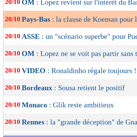
20/10
OM
: Lopez revient sur l'intérêt du Ba
de
lecture
20/10
Pays-Bas
: la clause de Koeman pour 
OK
20/10
ASSE
: un "scénario superbe" pour Pu
20/10
OM
: Lopez ne se voit pas partir sans t
20/10
VIDEO
: Ronaldinho régale toujours !
20/10
Bordeaux
: Sousa retient le positif
20/10
Monaco
: Glik reste ambitieux
20/10
Rennes
: la "grande déception" de Gn