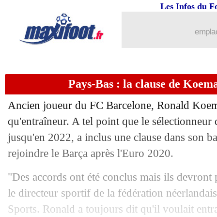
Les Infos du F
emplac
Pays-Bas : la clause de Koem
Ancien joueur du FC Barcelone, Ronald Koema
qu'entraîneur. A tel point que le sélectionneur
jusqu'en 2022, a inclus une clause dans son ba
...
brèves d'AUJOURD'HUI ( 7 août 202
rejoindre le Barça après l'Euro 2020.
...
Liste des brèves du lun. 21 octobre 20
"Des accords ont été conclus mais ils devront p
le directeur sportif de la fédération néerland
20/10
Strasbourg
: la stat accablante à l'ext
Sports. Ronald a toujours dit qu'il voulait ent