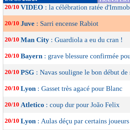
de
20/10
VIDEO
: la célébration ratée d'Immob
lecture
20/10
Juve
: Sarri encense Rabiot
OK
20/10
Man City
: Guardiola a eu du cran !
20/10
Bayern
: grave blessure confirmée po
20/10
PSG
: Navas souligne le bon début de 
20/10
Lyon
: Gasset très agacé pour Blanc
20/10
Atletico
: coup dur pour João Felix
20/10
Lyon
: Aulas déçu par certains joueurs