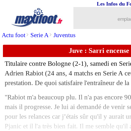
Les Infos du F
20/10
VIDEO
: le missile incroyable de Nai
emplac
20/10
PSG
: Meunier et la concurrence ave
>
>
Actu foot
Serie A
Juventus
20/10
Amiens
: la fierté d'Elsner
Juve : Sarri encense
20/10
L1
: Bordeaux 0-1 St Etienne (fini)
Titulaire contre Bologne (2-1), samedi en Serie
20/10
Man Utd
: Martial veut devenir plus t
Adrien Rabiot
(24 ans, 4 matchs en Serie A cet
prestation. De quoi satisfaire l'entraîneur de l
20/10
L1
: Monaco-Rennes, les compos
"Rabiot m'a beaucoup plu. Il n'a pas encore 9
20/10
TFC
: Kombouaré fier de ses joueurs
mais il progresse. Je lui ai demandé de venir s
pour les relances car j’étais sûr qu'il y aurait
20/10
Barça
: Suarez 4e meilleur buteur de l'
Pjanic et il l'a très bien fait. Il me semble qu'il