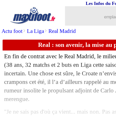
Les Infos du F
28/05
Cameroun
: ça a chauffé entre Eto'o e
emplac
28/05
Leicester
: Lyon vise le joli coup Ndid
>
>
Actu foot
La Liga
Real Madrid
28/05
Barça
: Fort prolongé jusqu'en 2026 (o
Real : son avenir, la mise au
28/05
Lorient
: quatre joueurs ciblés par Nan
En fin de contrat avec le Real Madrid, le mili
28/05
Barça
: le joli geste de Xavi pour son 
(38 ans, 32 matchs et 2 buts en Liga cette sais
incertain. Une chose est sûre, le Croate n’envi
28/05
PSG
: Safonov est à Paris !
crampons cet été, il l’a d’ailleurs rappelé au
rumeur insolite le propulsant adjoint de Carlo 
28/05
PSG
: la Sociedad veut accélérer pour
merengue.
28/05
OM
: Aubameyang déterminé à rester
"Je ne sais pas d'où ça vient... mais non. Pas 