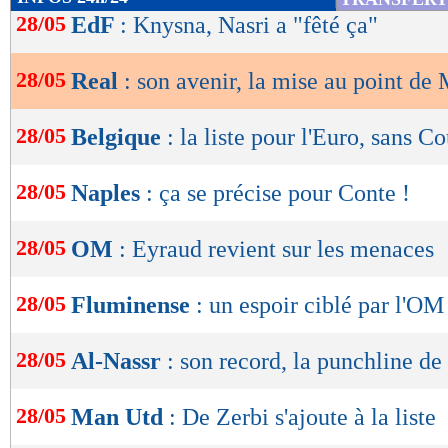
de
28/05
EdF
: Knysna, Nasri a "fêté ça"
lecture
28/05
Real
: son avenir, la mise au point de
OK
28/05
Belgique
: la liste pour l'Euro, sans Co
28/05
Naples
: ça se précise pour Conte !
28/05
OM
: Eyraud revient sur les menaces
28/05
Fluminense
: un espoir ciblé par l'O
28/05
Al-Nassr
: son record, la punchline d
28/05
Man Utd
: De Zerbi s'ajoute à la liste