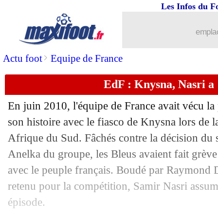
28/05
Liverpool
: Slot, Ten Hag calme l'eup
Les Infos du F
28/05
Cameroun
: ça a chauffé entre Eto'o e
emplac
28/05
Leicester
: Lyon vise le joli coup Ndid
>
Actu foot
Equipe de France
EdF : Knysna, Nasri a 
28/05
Barça
: Fort prolongé jusqu'en 2026 (o
En juin 2010, l'équipe de France avait vécu la
28/05
Lorient
: quatre joueurs ciblés par Nan
son histoire avec le fiasco de Knysna lors de
Afrique du Sud. Fâchés contre la décision du 
28/05
Barça
: le joli geste de Xavi pour son 
Anelka du groupe, les Bleus avaient fait grè
28/05
PSG
: Safonov est à Paris !
avec le peuple français. Boudé par Raymond D
retenu pour la compétition, Samir Nasri assume
28/05
PSG
: la Sociedad veut accélérer pour
épisode.