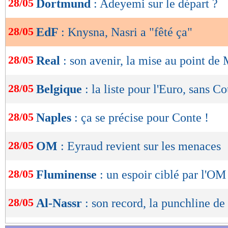
28/05
Dortmund
: Adeyemi sur le départ ?
de
lecture
28/05
EdF
: Knysna, Nasri a "fêté ça"
OK
28/05
Real
: son avenir, la mise au point de
28/05
Belgique
: la liste pour l'Euro, sans Co
28/05
Naples
: ça se précise pour Conte !
28/05
OM
: Eyraud revient sur les menaces
28/05
Fluminense
: un espoir ciblé par l'O
28/05
Al-Nassr
: son record, la punchline d