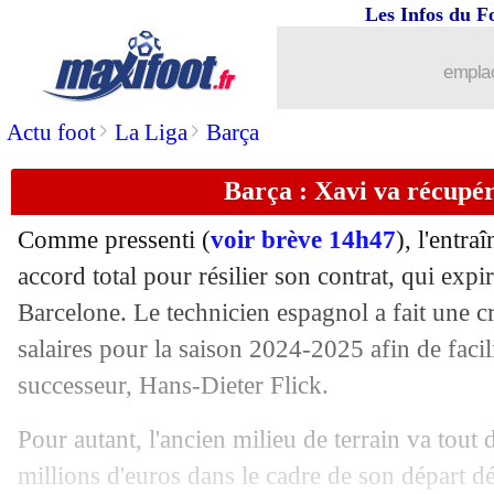
Les Infos du F
emplac
>
>
Actu foot
La Liga
Barça
...
brèves d'AUJOURD'HUI ( 9 août 202
Barça : Xavi va récupé
...
Liste des brèves du mer. 29 mai 2024
Comme pressenti (
voir brève 14h47
), l'entr
28/05
OM
: le futur coach, la réponse de Lo
accord total pour résilier son contrat, qui exp
Barcelone. Le technicien espagnol a fait une cro
28/05
Milan
: Mbappé laisse la porte ouvert
salaires pour la saison 2024-2025 afin de facili
successeur, Hans-Dieter Flick.
28/05
OM
: Longoria conforté par McCourt 
Pour autant, l'ancien milieu de terrain va tou
28/05
Cameroun
: Brys mis à pied (officiel)
millions d'euros dans le cadre de son départ d