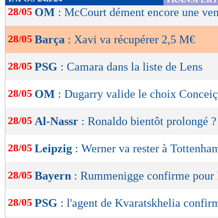
de
28/05
OM
: McCourt dément encore une ven
lecture
28/05
Barça
: Xavi va récupérer 2,5 M€
OK
28/05
PSG
: Camara dans la liste de Lens
28/05
OM
: Dugarry valide le choix Concei
28/05
Al-Nassr
: Ronaldo bientôt prolongé ?
28/05
Leipzig
: Werner va rester à Tottenha
28/05
Bayern
: Rummenigge confirme pou
28/05
PSG
: l'agent de Kvaratskhelia confirm