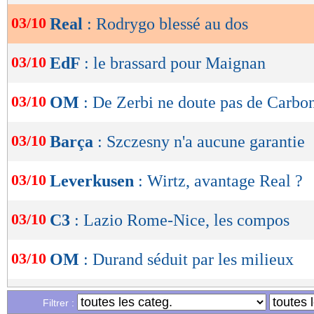
03/10
Real
: Rodrygo blessé au dos
OK
03/10
EdF
: le brassard pour Maignan
03/10
OM
: De Zerbi ne doute pas de Carbo
03/10
Barça
: Szczesny n'a aucune garantie
03/10
Leverkusen
: Wirtz, avantage Real ?
03/10
C3
: Lazio Rome-Nice, les compos
03/10
OM
: Durand séduit par les milieux
03/10
Lille
: Riolo en veut plus en Ligue 1
Filtrer :