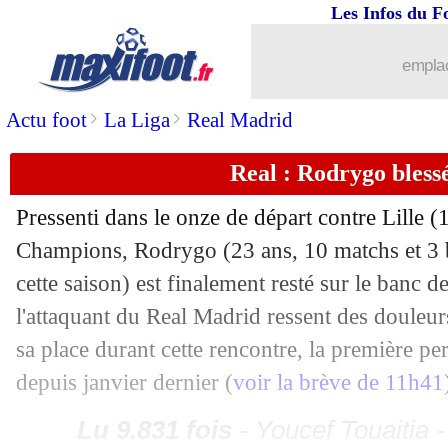
Les Infos du F
03/10
EdF
: Guendouzi fier de sa convocati
emplac
03/10
Lyon
: Fofana savoure sa grande perf
>
>
Actu foot
La Liga
Real Madrid
03/10
C3
: le classement complet
Real : Rodrygo bless
03/10
C4
: le classement complet
Pressenti dans le onze de départ contre Lille 
Champions,
Rodrygo
(23 ans, 10 matchs et 3 
03/10
C3
: les résultats de la soirée
cette saison) est finalement resté sur le banc 
03/10
C4
: les résultats de la soirée
l'attaquant du Real Madrid ressent des douleurs
sa place durant cette rencontre, la première p
03/10
C3
: Glasgow Rangers 1-4 Lyon (fini)
depuis janvier dernier (
voir la brève de 11h41
03/10
Nice
: Haise et l'état de la pelouse
Lu 9.831 fois
- Youcef Touaitia 