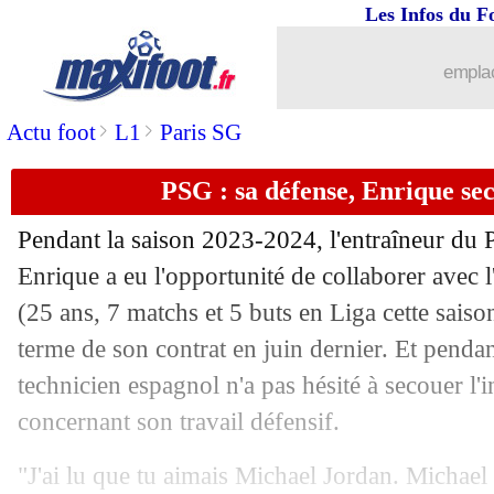
Les Infos du F
03/10
OM
: Lollichon préfère Rulli à Don
emplac
03/10
Brest
: la C1, Le Saint plaisante sur la
>
>
Actu foot
L1
Paris SG
03/10
Nice
: tout n'est pas à jeter pour Dante
PSG : sa défense, Enrique se
03/10
C3
: Lazio 4-1 Nice (fini)
Pendant la saison 2023-2024, l'entraîneur du 
03/10
Dortmund
: Liverpool en pince pour
Enrique a eu l'opportunité de collaborer avec 
(25 ans, 7 matchs et 5 buts en Liga cette saiso
03/10
C3
: Glasgow Rangers-Lyon, les comp
terme de son contrat en juin dernier. Et pendant
technicien espagnol n'a pas hésité à secouer l'i
03/10
ASSE
: Auxerre, pas un tournant pour 
concernant son travail défensif.
03/10
EdF
: Akliouche, Ben Seghir n'a aucu
"J'ai lu que tu aimais Michael Jordan. Michael 