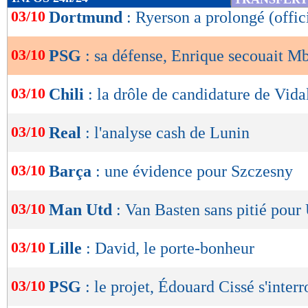
de
03/10
Dortmund
: Ryerson a prolongé (offic
Marco Asensio, tu donnes l'exemple pour press
lecture
? Une putain de machine d’équipe. C'est ce qu
03/10
PSG
: sa défense, Enrique secouait M
OK
tant que leader ici pendant les deux mois qu'il 
partes d'ici par la grande porte, Kiki. Il faut le
03/10
Chili
: la drôle de candidature de Vida
en n'attaquant pas. En attaquant, je sais que tu
03/10
Real
: l'analyse cash de Lunin
comme toi, je le sais. Mais le jour où tu n’attaq
meilleur joueur de l’histoire en défense. C'est 
03/10
Barça
: une évidence pour Szczesny
Jordan. Ouais ? C’est clair pour toi ?", a ains
lors d'un entretien individuel, sur des images 
03/10
Man Utd
: Van Basten sans pitié pour
Lu 25.074 fois
- Damien Da Silva 
03/10
Lille
: David, le porte-bonheur
03/10
PSG
: le projet, Édouard Cissé s'inter