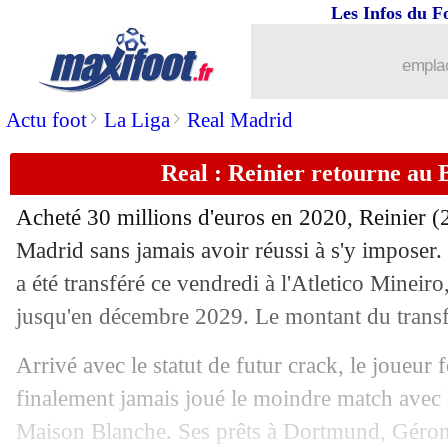
Les Infos du F
emplac
>
>
Actu foot
La Liga
Real Madrid
Real : Reinier retourne au Br
Acheté 30 millions d'euros en 2020, Reinier (2
Madrid sans jamais avoir réussi à s'y imposer. 
a été transféré ce vendredi à l'Atletico Mineiro
jusqu'en décembre 2029. Le montant du transfer
Arrivé avec le statut de futur crack, le joueu
finalement jamais joué le moindre match avec 
Maison Blanche. Ses prêts à Dortmund, Géron