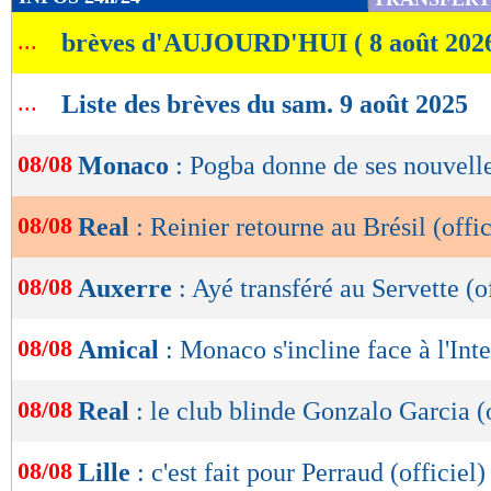
de
...
brèves d'AUJOURD'HUI ( 8 août 202
lecture
OK
...
Liste des brèves du sam. 9 août 2025
08/08
Monaco
: Pogba donne de ses nouvell
08/08
Real
: Reinier retourne au Brésil (offic
08/08
Auxerre
: Ayé transféré au Servette (of
08/08
Amical
: Monaco s'incline face à l'Inte
08/08
Real
: le club blinde Gonzalo Garcia (o
08/08
Lille
: c'est fait pour Perraud (officiel)