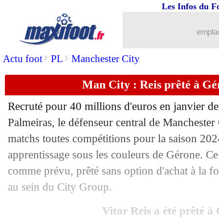
Les Infos du F
08/08
Brest
: Camara, un bon de sortie à 8 
emplac
08/08
Roma
: une interrogation sur Dovbyk
>
>
Actu foot
PL
Manchester City
08/08
Monaco
: Majecki vers un prêt à Brest
Man City : Reis prêté à Gér
08/08
PSG
: Newcastle en action pour Kolo
Recruté pour 40 millions d'euros en janvier d
08/08
Arsenal
: le jeune Nwaneri blindé (off
Palmeiras, le défenseur central de Manchester
matchs toutes compétitions pour la saison 20
08/08
Naples
: Raspadori en route pour l'Atl
apprentissage sous les couleurs de Gérone. Ce v
comme prévu, prêté sans option d'achat à la f
08/08
Newcastle
: la Juve rêve de Tonali
au sein du City Group.
08/08
Paris FC
: Abline, Nantes a déjà refu
Vitor Reis a été prêté à