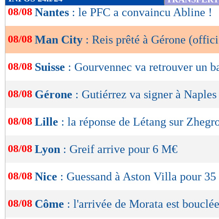
de
08/08
Nantes
: le PFC a convaincu Abline !
lecture
08/08
Man City
: Reis prêté à Gérone (offici
OK
08/08
Suisse
: Gourvennec va retrouver un b
08/08
Gérone
: Gutiérrez va signer à Naples
08/08
Lille
: la réponse de Létang sur Zhegr
08/08
Lyon
: Greif arrive pour 6 M€
08/08
Nice
: Guessand à Aston Villa pour 35
08/08
Côme
: l'arrivée de Morata est bouclé