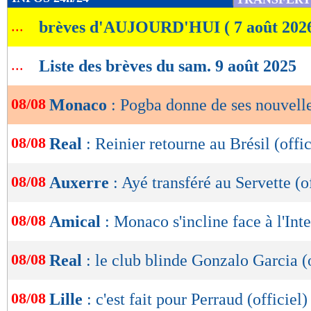
de
...
brèves d'AUJOURD'HUI ( 7 août 202
lecture
OK
...
Liste des brèves du sam. 9 août 2025
08/08
Monaco
: Pogba donne de ses nouvell
08/08
Real
: Reinier retourne au Brésil (offic
08/08
Auxerre
: Ayé transféré au Servette (of
08/08
Amical
: Monaco s'incline face à l'Inte
08/08
Real
: le club blinde Gonzalo Garcia (o
08/08
Lille
: c'est fait pour Perraud (officiel)