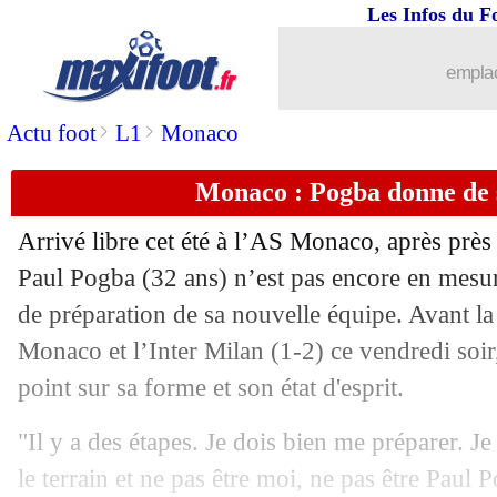
Les Infos du F
emplac
>
>
Actu foot
L1
Monaco
Monaco : Pogba donne de s
Arrivé libre cet été à l’AS Monaco, après près
Paul Pogba (32 ans) n’est pas encore en mesur
de préparation de sa nouvelle équipe. Avant la
Monaco et l’Inter Milan (1-2) ce vendredi soir, 
point sur sa forme et son état d'esprit.
"Il y a des étapes. Je dois bien me préparer. Je
le terrain et ne pas être moi, ne pas être Paul