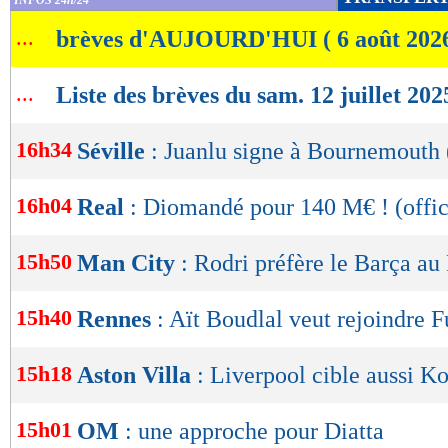
INFOS 24h/24
de
...
brèves d'AUJOURD'HUI ( 6 août 202
lecture
OK
...
Liste des brèves du sam. 12 juillet 202
16h34
Séville
: Juanlu signe à Bournemouth (
16h04
Real
: Diomandé pour 140 M€ ! (offic
15h50
Man City
: Rodri préfère le Barça au 
15h40
Rennes
: Aït Boudlal veut rejoindre 
15h18
Aston Villa
: Liverpool cible aussi K
15h01
OM
: une approche pour Diatta
Lu 8.787 fois
- Youcef Touaitia 