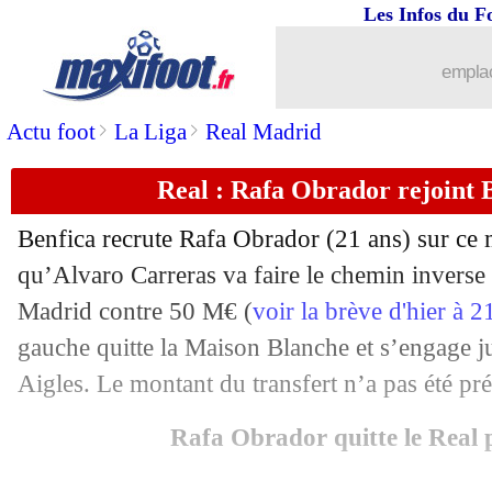
Les Infos du F
emplac
>
>
Actu foot
La Liga
Real Madrid
Real : Rafa Obrador rejoint Be
Benfica recrute Rafa Obrador (21 ans) sur ce m
qu’Alvaro Carreras va faire le chemin inverse 
Madrid contre 50 M€ (
voir la brève d'hier à 
gauche quitte la Maison Blanche et s’engage j
Aigles. Le montant du transfert n’a pas été pré
Rafa Obrador quitte le Real 