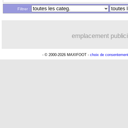
Filtrer :
14h46
Le Havre
: Diaw va signer à Lille
14h25
Trabzonspor
: Salah a signé ! (officie
emplacement publici
13h11
Bordeaux
: Mavuba n'est plus l'entraî
- © 2000-2026 MAXIFOOT -
choix de consentemen
12h46
Galatasaray
: Milan rejette 35 M€ p
12h28
Southampton
: D. Traoré prêté au Man
12h10
Real
: Vinicius tout proche de prolong
11h35
Real
: Diomandé attendu ce jeudi à M
11h19
Real
: Rodri, la piste Barça se confir