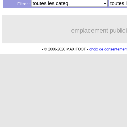
Filtrer :
19h21
Chelsea
: Chalobah à Côme pour 36 M
Lu 11.245 fois
- Youcef Touaitia 
19h07
PSG
: Digne jusqu'en 2029 (officiel)
emplacement publici
18h58
Man Utd
: Rashford vers une réintégr
- © 2000-2026 MAXIFOOT -
choix de consentemen
17h43
Nice
: Villarreal pense à Boudaoui
17h18
Atalanta
: Maldini prêté à Cagliari (of
16h32
Al Nassr
: Samu Costa pour 22 M€ (of
15h44
Southampton
: Charles vers Fulham
14h50
Inter
: Arsenal fonce sur Pio Esposito