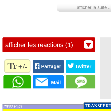
afficher la suite ..
afficher les réactions (1)
T
+/-
T
Partager
Twitter
Règlez la
taille du
Mail
texte
pour
l'adapter
à vos
TRANSFER
INFOS 24h/24
préférences