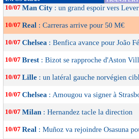
de
10/07
Man City
: un grand espoir vers Leve
lecture
10/07
Real
: Carreras arrive pour 50 M€
OK
10/07
Chelsea
: Benfica avance pour João Fé
10/07
Brest
: Bizot se rapproche d'Aston Vil
10/07
Lille
: un latéral gauche norvégien cib
10/07
Chelsea
: Amougou va signer à Strasb
10/07
Milan
: Hernandez tacle la direction
10/07
Real
: Muñoz va rejoindre Osasuna p