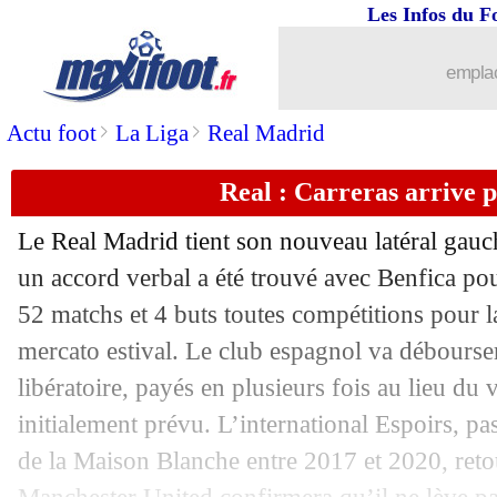
Les Infos du F
emplac
>
>
Actu foot
La Liga
Real Madrid
Real : Carreras arrive 
Le Real Madrid tient son nouveau latéral gau
un accord verbal a été trouvé avec Benfica po
52 matchs et 4 buts toutes compétitions pour 
mercato estival. Le club espagnol va débourse
libératoire, payés en plusieurs fois au lieu du
initialement prévu. L’international Espoirs, pa
de la Maison Blanche entre 2017 et 2020, ret