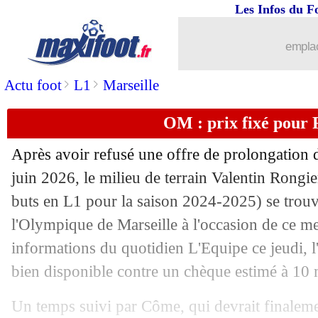
Les Infos du F
10/07
Arsenal
: c'est fait pour Nørgaard (off.
emplac
10/07
Amical
: Rennes débute par un nul
>
>
Actu foot
L1
Marseille
10/07
Lyon
: une pique à Saint-Etienne !
OM : prix fixé pour 
10/07
L1
: Nantes-PSG diffusé gratuitement
Après avoir refusé une offre de prolongation d
10/07
Audiences TV
: léger mieux pour les 
juin 2026, le milieu de terrain Valentin
Rongie
buts en L1 pour la saison 2024-2025) se trouv
10/07
LFP
: les trois offres de "Ligue 1+"
l'Olympique de Marseille à l'occasion de ce mer
informations du quotidien L'Equipe ce jeudi, l'
10/07
Lyon
: Mikautadze short-listé par l'At
bien disponible contre un chèque estimé à 10 m
10/07
LFP
: la plateforme nommée "Ligue 
Un temps suivi par Côme, qui devrait finalemen