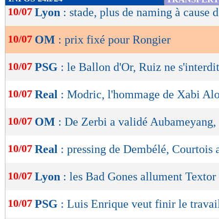
de
10/07
Lyon
: stade, plus de naming à cause d
lecture
10/07
OM
: prix fixé pour Rongier
OK
10/07
PSG
: le Ballon d'Or, Ruiz ne s'interdit
10/07
Real
: Modric, l'hommage de Xabi Al
10/07
OM
: De Zerbi a validé Aubameyang, 
10/07
Real
: pressing de Dembélé, Courtois 
10/07
Lyon
: les Bad Gones allument Textor
10/07
PSG
: Luis Enrique veut finir le travai