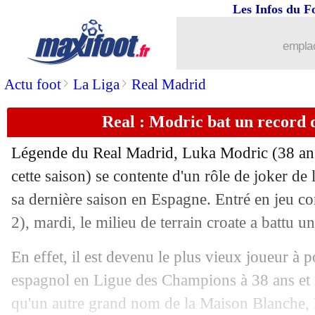
Les Infos du F
01/05
Ita.
: Parme est de retour en Serie A !
emplac
01/05
LdC
: Dortmund-Paris SG, les compos
>
>
Actu foot
La Liga
Real Madrid
01/05
Sondage MF
: l'OM doit choisir Habi
Real : Modric bat un record 
01/05
Dortmund
: J. Rothen - "le PSG va ga
Légende du Real Madrid, Luka
Modric
(38 an
01/05
VIDEOS
: les fans du PSG mettent l'
cette saison) se contente d'un rôle de joker de 
sa dernière saison en Espagne. Entré en jeu c
01/05
PHOTOS
: le vestiaire du PSG est prê
2), mardi, le milieu de terrain croate a battu u
01/05
PSG
: Maatsen prêt à tout pour stopp
En effet, il est devenu le plus vieux joueur à p
espagnol en Ligue des Champions à 38 ans et 2
01/05
OM
: Gasperini et le "super travail" d
qu'un autre grand nom de la Maison Blanche, 