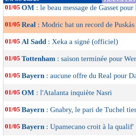
de
01/05
OM
: le beau message de Gasset pour 
lecture
01/05
Real
: Modric bat un record de Puskás
OK
01/05
Al Sadd
: Xeka a signé (officiel)
01/05
Tottenham
: saison terminée pour We
01/05
Bayern
: aucune offre du Real pour D
01/05
OM
: l'Atalanta inquiète Nasri
01/05
Bayern
: Gnabry, le pari de Tuchel tie
01/05
Bayern
: Upamecano croit à la qualif'