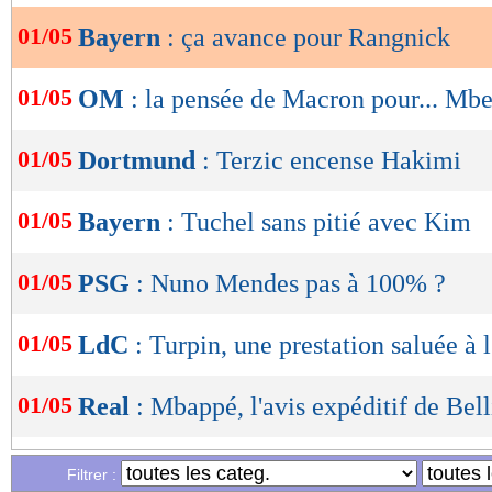
01/05
Bayern
: ça avance pour Rangnick
OK
01/05
OM
: la pensée de Macron pour... M
01/05
Dortmund
: Terzic encense Hakimi
01/05
Bayern
: Tuchel sans pitié avec Kim
01/05
PSG
: Nuno Mendes pas à 100% ?
01/05
LdC
: Turpin, une prestation saluée à l
01/05
Real
: Mbappé, l'avis expéditif de Be
01/05
PSG
: plus qu'une équipe, Ramos voit
Filtrer :