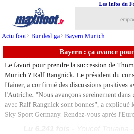
Les Infos du F
01/05
Lyon
: Alvero plaît au Werder, mais...
emplac
01/05
Dortmund
: Maatsen veut rester
>
>
Actu foot
Bundesliga
Bayern Munich
01/05
OM
: Gasset fou d'Aubameyang
Bayern : ça avance pou
01/05
OM
: le beau message de Gasset pour 
Le favori pour prendre la succession de Tho
Munich ? Ralf Rangnick. Le président du conse
01/05
Real
: Modric bat un record de Puskás
Hainer, a confirmé des discussions positives av
01/05
Al Sadd
: Xeka a signé (officiel)
l'Autriche. "Nous avançons sereinement dans c
avec Ralf Rangnick sont bonnes", a expliqué l
01/05
Tottenham
: saison terminée pour We
Sky Sport Germany. Rendez-vous après l'Eur
01/05
Bayern
: aucune offre du Real pour D
Lu 6.241 fois
- Youcef Touaitia 