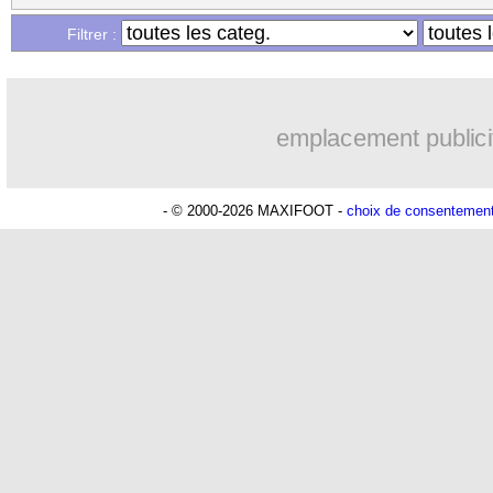
...
Liste des brèves du mar. 30 avril 2024
Filtrer :
...
Liste des brèves du lun. 29 avril 2024
emplacement publici
- © 2000-2026 MAXIFOOT -
choix de consentemen