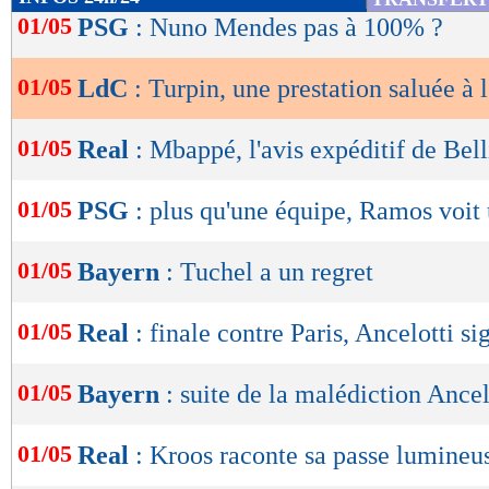
quotidien madrilène. Le Bayern, inquiet après l
de
01/05
PSG
: Nuno Mendes pas à 100% ?
lecture
français (
lire l'article
), a sans doute changé d'a
01/05
LdC
: Turpin, une prestation saluée à l
OK
Lu 19.028 fois
- Gilles Campos -
01/05
Real
: Mbappé, l'avis expéditif de Be
01/05
PSG
: plus qu'une équipe, Ramos voit
01/05
Bayern
: Tuchel a un regret
01/05
Real
: finale contre Paris, Ancelotti si
01/05
Bayern
: suite de la malédiction Ancelo
01/05
Real
: Kroos raconte sa passe lumineu