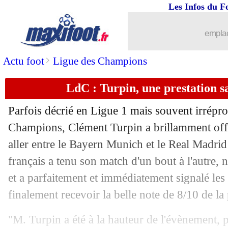
Les Infos du F
01/05
Real
: Modric bat un record de Puskás
emplac
01/05
Al Sadd
: Xeka a signé (officiel)
>
Actu foot
Ligue des Champions
01/05
Tottenham
: saison terminée pour We
LdC : Turpin, une prestation sa
01/05
Bayern
: aucune offre du Real pour D
Parfois décrié en Ligue 1 mais souvent irrépr
01/05
OM
: l'Atalanta inquiète Nasri
Champions, Clément Turpin a brillamment offic
aller entre le Bayern Munich et le Real Madrid 
01/05
Bayern
: Gnabry, le pari de Tuchel tie
français a tenu son match d'un bout à l'autre, 
et a parfaitement et immédiatement signalé les
01/05
Bayern
: Upamecano croit à la qualif'
finalement recevoir la belle note de 8/10 de la
01/05
Real
: Vinicius se rapproche de Neym
"M. Turpin a été à la hauteur de l'évènement, p