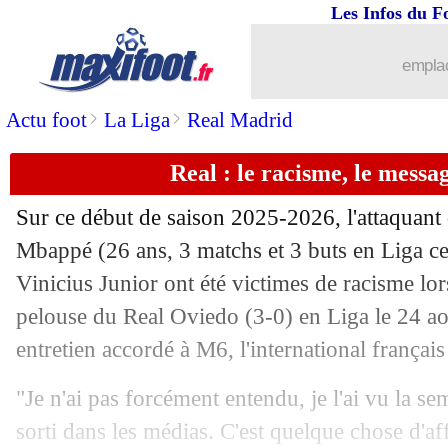
Les Infos du F
08/09
Real
: un nouveau Mbappé pour Tcho
emplac
08/09
Leverkusen
: accord avec Hjulmand
>
>
Actu foot
La Liga
Real Madrid
08/09
EdF
: Paris, Deschamps ne sera pas in
Real : le racisme, le mess
08/09
EdF
: le PSG, la mise au point de De
Sur ce début de saison 2025-2026, l'attaquan
Mbappé
(26 ans, 3 matchs et 3 buts en Liga ce
08/09
Real
: le retour de Bellingham approc
Vinicius Junior ont été victimes de racisme lors
08/09
pelouse du Real Oviedo (3-0) en Liga le 24 aoû
EdF
: Tchouaméni répond sur l'affair
entretien accordé à M6, l'international français 
08/09
Azerbaïdjan
: Santos prend la porte (o
"Je n'ai pas forcément entendu, je l'ai vu la se
08/09
Athletic
: Yeray Alvarez suspendu 10 
sorti dans les médias. C'est quelque chose d'af