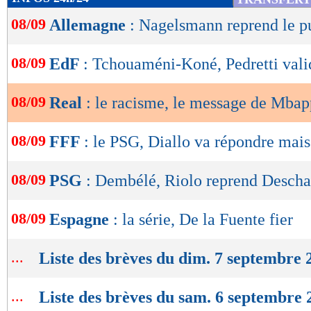
de
08/09
Allemagne
: Nagelsmann reprend le pu
lecture
OK
08/09
EdF
: Tchouaméni-Koné, Pedretti vali
08/09
Real
: le racisme, le message de Mba
08/09
FFF
: le PSG, Diallo va répondre mais.
08/09
PSG
: Dembélé, Riolo reprend Desch
08/09
Espagne
: la série, De la Fuente fier
...
Liste des brèves du dim. 7 septembre 
...
Liste des brèves du sam. 6 septembre 