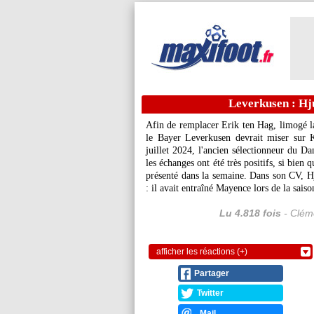
Leverkusen : Hj
Afin de remplacer Erik ten Hag, limogé la
le Bayer Leverkusen devrait miser sur 
juillet 2024, l'ancien sélectionneur du Da
les échanges ont été très positifs, si bien q
présenté dans la semaine. Dans son CV, H
: il avait entraîné Mayence lors de la sai
Lu 4.818 fois
- Cléme
afficher les réactions (+)
Partager
Twitter
Mail