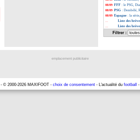
FFF
: le PSG, Dia
08/09
PSG
: Dembélé, 
08/09
Espagne
: la séri
08/09
Liste des brèv
...
Liste des brèv
...
Filtrer :
emplacement publicitaire
- © 2000-2026 MAXIFOOT -
choix de consentement
- L'actualité du
football
-