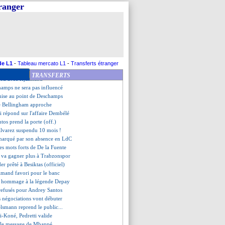
houaméni se sent à son avantage
tranger
e, Deschamps a des certitudes
e vers un prêt à Besiktas ?
st signé pour Hjulmand (off.)
a refusé l'Arabie saoudite
, un achat impossible ?
 impressionné par Olise
uram, Deschamps a confiance
de L1
-
Tableau mercato L1
-
Transferts étranger
au Mbappé pour Tchouaméni
TRANSFERTS
ord avec Hjulmand
champs ne sera pas influencé
 mise au point de Deschamps
de Bellingham approche
 répond sur l'affaire Dembélé
ntos prend la porte (off.)
Alvarez suspendu 10 mois !
 marqué par son absence en LdC
les mots forts de De la Fuente
 va gagner plus à Trabzonspor
er prêté à Besiktas (officiel)
lmand favori pour le banc
d hommage à la légende Depay
refusés pour Andrey Santos
es négociations vont débuter
lsmann reprend le public...
-Koné, Pedretti valide
, le message de Mbappé