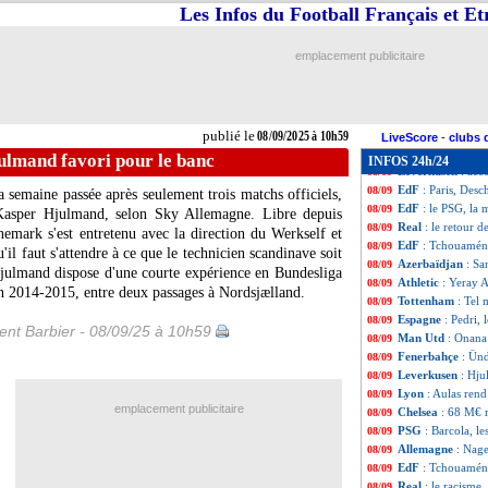
Real
: Alonso, Tc
08/09
Les Infos du Football Français et E
EdF
: son systèm
08/09
Al-Nassr
: Laport
08/09
emplacement publicitaire
Leverkusen
: c'e
08/09
PSG
: Hernandez 
08/09
Bayern
: Jackson
08/09
EdF
: Tchouaméni
08/09
publié le
08/09/2025 à 10h59
EdF
: Marcus Th
08/09
LiveScore
-
clubs 
Real
: un nouve
08/09
ulmand favori pour le banc
INFOS 24h/24
Leverkusen
: acc
08/09
EdF
: Paris, Des
08/09
 semaine passée après seulement trois matchs officiels,
EdF
: le PSG, la
08/09
Kasper Hjulmand, selon Sky Allemagne. Libre depuis
Real
: le retour 
08/09
nemark s'est entretenu avec la direction du Werkself et
EdF
: Tchouaméni
08/09
u'il faut s'attendre à ce que le technicien scandinave soit
Azerbaïdjan
: Sa
08/09
julmand dispose d'une courte expérience en Bundesliga
Athletic
: Yeray 
08/09
son 2014-2015, entre deux passages à Nordsjælland.
Tottenham
: Tel
08/09
Espagne
: Pedri, 
08/09
nt Barbier - 08/09/25 à 10h59
Man Utd
: Onana
08/09
Fenerbahçe
: Ünd
08/09
Leverkusen
: Hju
08/09
Lyon
: Aulas ren
08/09
emplacement publicitaire
Chelsea
: 68 M€ 
08/09
PSG
: Barcola, l
08/09
Allemagne
: Nage
08/09
EdF
: Tchouaméni
08/09
Real
: le racisme
08/09