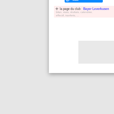
la page du club :
Bayer Leverkusen
bilan, stats, réultats, calendrier,
effectif, tranferts, ...