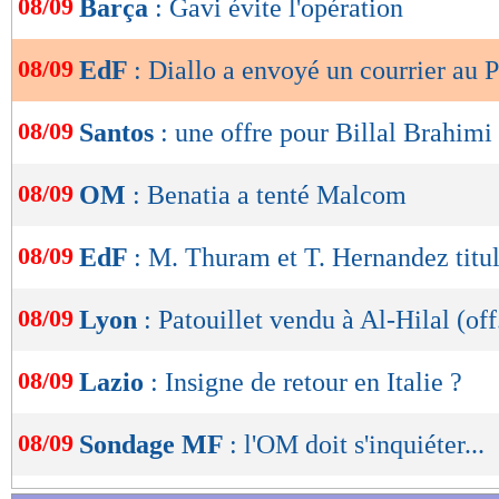
08/09
Barça
: Gavi évite l'opération
de
Lu 16.241 fois
- Eric Bethsy - 
lecture
08/09
EdF
: Diallo a envoyé un courrier au
OK
08/09
Santos
: une offre pour Billal Brahimi
08/09
OM
: Benatia a tenté Malcom
08/09
EdF
: M. Thuram et T. Hernandez titul
08/09
Lyon
: Patouillet vendu à Al-Hilal (off
08/09
Lazio
: Insigne de retour en Italie ?
08/09
Sondage MF
: l'OM doit s'inquiéter...