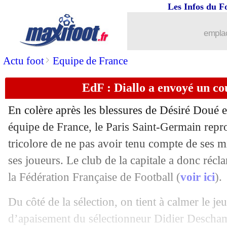
Les Infos du F
emplac
>
Actu foot
Equipe de France
EdF : Diallo a envoyé un c
En colère après les blessures de Désiré Dou
équipe de France, le Paris Saint-Germain repr
tricolore de ne pas avoir tenu compte de ses mi
...
brèves d'AUJOURD'HUI ( 7 août 202
ses joueurs. Le club de la capitale a donc réc
...
Liste des brèves du mar. 9 septembre 
la Fédération Française de Football (
voir ici
).
Du côté de la sélection, on tient à calmer le jeu
08/09
CdM 2026
: le Ghana s'en rapproche
d’apaisement du sélectionneur Didier Descha