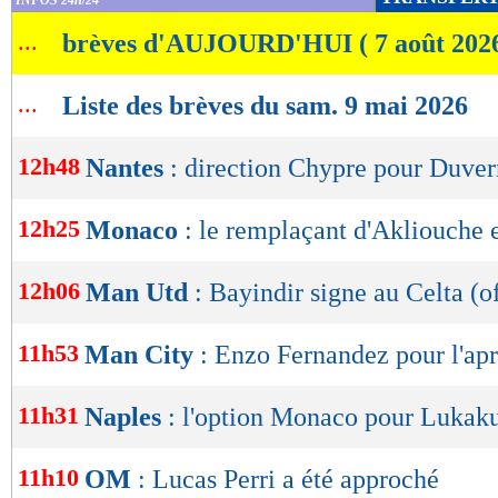
INFOS 24h/24
de
...
brèves d'AUJOURD'HUI ( 7 août 202
lecture
OK
...
Liste des brèves du sam. 9 mai 2026
12h48
Nantes
: direction Chypre pour Duve
12h25
Monaco
: le remplaçant d'Akliouche
12h06
Man Utd
: Bayindir signe au Celta (of
11h53
Man City
: Enzo Fernandez pour l'ap
11h31
Naples
: l'option Monaco pour Lukaku
11h10
OM
: Lucas Perri a été approché