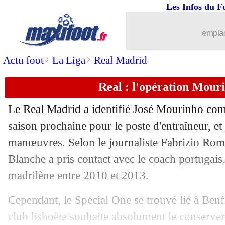
Les Infos du F
emplac
>
>
Actu foot
La Liga
Real Madrid
Real : l'opération Mour
Le Real Madrid a identifié José Mourinho comm
saison prochaine pour le poste d'entraîneur, et
manœuvres. Selon le journaliste Fabrizio Rom
Blanche a pris contact avec le coach portugais
madrilène entre 2010 et 2013.
Cependant, le Special One se trouvé lié à Benfi
club lisboète souhaite absolument le conserve