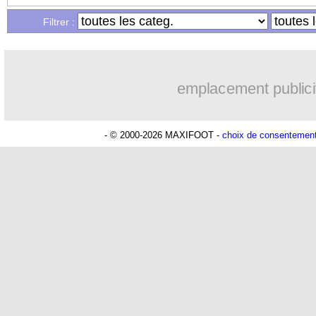
Filtrer :
10h52
PSG
: le coach de l'Ajax insiste pour
10h33
PSG
: une 2e offre en préparation po
emplacement publici
10h12
Francfort
: Dina Ebimbe signe à Scha
- © 2000-2026 MAXIFOOT -
choix de consentemen
10h09
Strasbourg
: Saïdou Sow prêté à Nant
09h44
Dortmund
: Newcastle est prévenu 
09h24
Barça
: première offre à 45 M€ pour 
08h44
Tottenham
: Van de Ven va prolonger
06/08
Rennes
: Embolo a des pistes alléchan