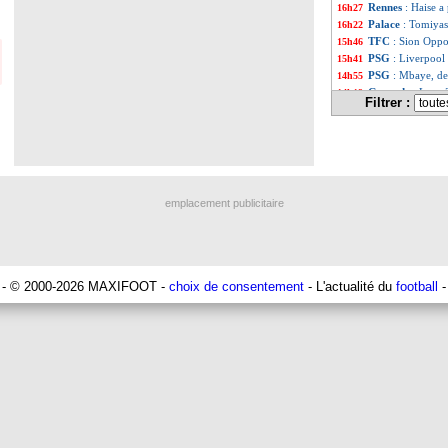
Rennes
: Haise a
16h27
Palace
: Tomiyas
16h22
TFC
: Sion Oppo
15h46
PSG
: Liverpool
15h41
PSG
: Mbaye, de
14h55
Grenade
: Luca 
14h19
Filtrer :
Juve
: Zhegrova t
13h56
OM
: Aguerd, le
13h35
Arsenal
: Guimar
13h12
Nantes
: direct
12h48
Monaco
: le re
12h25
Man Utd
: Bayin
12h06
emplacement publicitaire
Man City
: Enzo
11h53
Naples
: l'optio
11h31
OM
: Lucas Perr
11h10
PSG
: le coach d
10h52
PSG
: une 2e of
10h33
- © 2000-2026 MAXIFOOT -
choix de consentement
- L'actualité du
football
-
Francfort
: Dina
10h12
Strasbourg
: Sa
10h09
Dortmund
: New
09h44
Barça
: première
09h24
Tottenham
: Van
08h44
Rennes
: Embolo a
06/08
Man City
: Traff
06/08
Man Utd
: Zirkze
06/08
OM
: le club prê
06/08