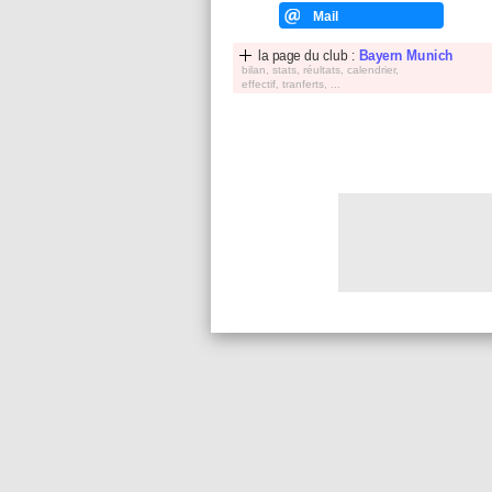
Mail
la page du club :
Bayern Munich
bilan, stats, réultats, calendrier,
effectif, tranferts, ...