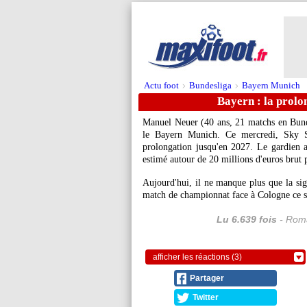
Actu foot
Bundesliga
Bayern Munich
>
>
Bayern : la prolo
Manuel
Neuer
(40 ans, 21 matchs en Bunde
le Bayern Munich. Ce mercredi, Sky S
prolongation jusqu'en 2027. Le gardien a
estimé autour de 20 millions d'euros brut 
Aujourd'hui, il ne manque plus que la sign
match de championnat face à Cologne ce 
Lu 6.639 fois
- Roma
afficher les réactions (3)
Partager
Twitter