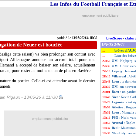
Les Infos du Football Français et E
emplacement publicitaire
publié le
13/05/2026 à 11h30
LiveScore
-
clubs 
ngation de Neuer est bouclée
INFOS 24h/24
brèves d'AUJ
...
sliga cette saison) va bien prolonger son contrat avec
Liste des brèv
...
port Alllemagne annonce un accord total pour une
OM
: Højbjerg, 
22h50
llemand a accepté de baisser son salaire, actuellement
OM
: Gouiri évo
22h35
par an, pour rester au moins un an de plus en Bavière.
Leipzig
: le tran
22h18
Villarreal
: Al-A
21h10
ature du portier. Celle-ci est attendue avant le dernier
Lyon
: la derniè
20h46
samedi.
OM
: un nouvea
20h30
Brest
: un gardi
20h01
in Rigaux - 13/05/26 à 11h30
Nice
: Kevin Carl
18h48
Leganés
: c'est 
18h29
Atletico
: Rugger
17h58
Lyon
: Mangala p
17h32
PSG
: Nsoki va s
17h16
emplacement publicitaire
Arsenal
: Naples
16h59
Real
: Mastantuon
16h37
Man City
: acco
16h33