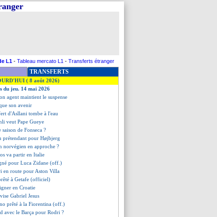
tranger
de L1
-
Tableau mercato L1
-
Transferts étranger
TRANSFERTS
OURD'HUI ( 8 août 2026)
es du jeu. 14 mai 2026
son agent maintient le suspense
que son avenir
sfert d'Asllani tombe à l'eau
hli veut Pape Gueye
re saison de Fonseca ?
u prétendant pour Højbjerg
en norvégien en approche ?
os va partir en Italie
signé pour Luca Zidane (off.)
i en route pour Aston Villa
rêté à Getafe (officiel)
igner en Croatie
 vise Gabriel Jesus
o prêté à la Fiorentina (off.)
rd avec le Barça pour Rodri ?