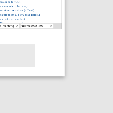
 prolongé (officiel)
u a convaincu (officiel)
ng signe pour 4 ans (officiel)
 va proposer 115 M€ pour Barcola
ux pistes se détachent
Zidane va changer de club
rès clair sur son futur
 plan B de Naples
ães a signé son contrat
ion Chypre pour Duverne
mplaçant d'Akliouche en approche
dir signe au Celta (officiel)
 Fernandez pour l'après-Rodri ?
n Monaco pour Lukaku !
i a été approché
e l'Ajax insiste pour Godts
fre en préparation pour Godts
 Ebimbe signe à Schalke (off.)
ïdou Sow prêté à Nantes (off.)
castle est prévenu pour Nmecha
 offre à 45 M€ pour Rodri ?
 de Ven va prolonger
 des pistes alléchantes
ord à Leeds pour 47 M€ (off.)
e vers la Juventus ?
t à libérer Kondogbia ?