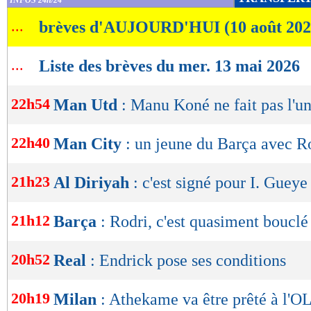
INFOS 24h/24
de
...
brèves d'AUJOURD'HUI (10 août 202
lecture
OK
...
Liste des brèves du mer. 13 mai 2026
22h54
Man Utd
: Manu Koné ne fait pas l'u
22h40
Man City
: un jeune du Barça avec R
21h23
Al Diriyah
: c'est signé pour I. Gueye 
21h12
Barça
: Rodri, c'est quasiment bouclé
20h52
Real
: Endrick pose ses conditions
20h19
Milan
: Athekame va être prêté à l'O