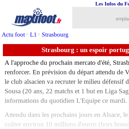
Les Infos du F
emplac
>
>
Actu foot
L1
Strasbourg
Strasbourg : un espoir portu
A l'approche du prochain mercato d'été, Strasb
renforcer. En prévision du départ attendu de 
le club alsacien va recruter le milieu défensi
Sousa
(20 ans, 22 matchs et 1 but en Liga Sagre
informations du quotidien L'Equipe ce mardi.
Attendu dans les prochains jours en Alsace, le 
coûter environ 10 millions d'euros (hors bonus