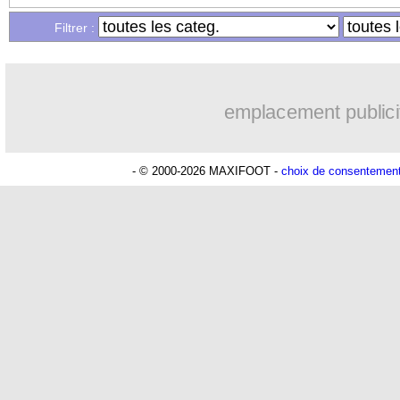
Filtrer :
19h21
Chelsea
: Chalobah à Côme pour 36 M
19h07
PSG
: Digne jusqu'en 2029 (officiel)
emplacement publici
18h58
Man Utd
: Rashford vers une réintégr
- © 2000-2026 MAXIFOOT -
choix de consentemen
17h43
Nice
: Villarreal pense à Boudaoui
17h18
Atalanta
: Maldini prêté à Cagliari (of
16h32
Al Nassr
: Samu Costa pour 22 M€ (of
15h44
Southampton
: Charles vers Fulham
14h50
Inter
: Arsenal fonce sur Pio Esposito