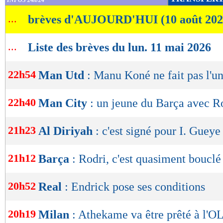
INFOS 24h/24
de
...
brèves d'AUJOURD'HUI (10 août 202
lecture
OK
...
Liste des brèves du lun. 11 mai 2026
22h54
Man Utd
: Manu Koné ne fait pas l'u
22h40
Man City
: un jeune du Barça avec R
21h23
Al Diriyah
: c'est signé pour I. Gueye 
21h12
Barça
: Rodri, c'est quasiment bouclé
20h52
Real
: Endrick pose ses conditions
20h19
Milan
: Athekame va être prêté à l'O