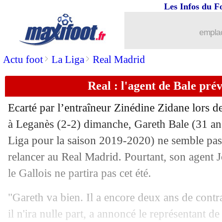
Les Infos du F
emplac
>
>
Actu foot
La Liga
Real Madrid
...
brèves d'AUJOURD'HUI ( 7 août 202
Real : l'agent de Bale prév
...
Liste des brèves du mar. 21 juillet 202
Ecarté par l’entraîneur Zinédine Zidane lors d
20/07
Ita.
: Ronaldo et la Juve en patrons
à Leganès (2-2) dimanche,
Gareth Bale
(31 ans
Liga pour la saison 2019-2020) ne semble pas 
20/07
Lyon
: quand Benzema agaçait les cad
relancer au Real Madrid. Pourtant, son agent 
le Gallois ne partira pas cet été.
20/07
Ang.
: les Wolves toujours dans la cou
"Gareth va bien. Il a encore deux ans de contra
20/07
Real
: l'hommage de Varane à Zidane
il n'ira nulle part, a annoncé le représentant de