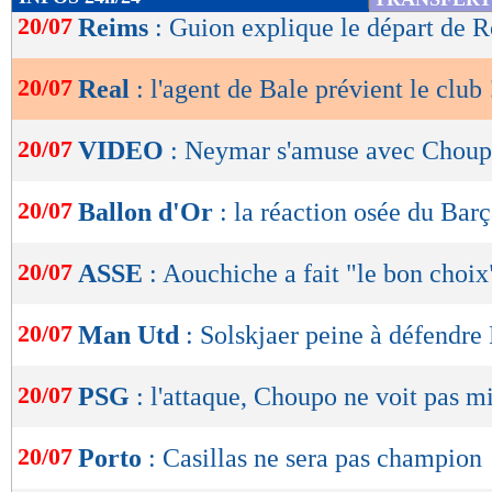
de
20/07
Reims
: Guion explique le départ de
lecture
20/07
Real
: l'agent de Bale prévient le club 
OK
20/07
VIDEO
: Neymar s'amuse avec Choup
20/07
Ballon d'Or
: la réaction osée du Bar
20/07
ASSE
: Aouchiche a fait "le bon choix
20/07
Man Utd
: Solskjaer peine à défendr
20/07
PSG
: l'attaque, Choupo ne voit pas m
20/07
Porto
: Casillas ne sera pas champion