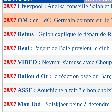
de
20/07
Liverpool
: Anelka conseille Salah et
Lu 12.310 fois
- Eric Bethsy - 
lecture
20/07
OM
: en LdC, Germain compte sur le
OK
20/07
Reims
: Guion explique le départ de
20/07
Real
: l'agent de Bale prévient le club 
20/07
VIDEO
: Neymar s'amuse avec Choup
20/07
Ballon d'Or
: la réaction osée du Bar
20/07
ASSE
: Aouchiche a fait "le bon choix
20/07
Man Utd
: Solskjaer peine à défendr