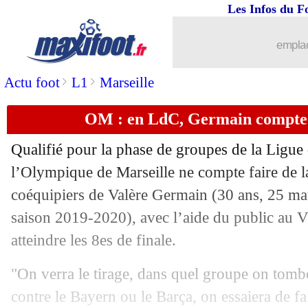
Les Infos du F
emplac
>
>
Actu foot
L1
Marseille
OM : en LdC, Germain compte 
Qualifié pour la phase de groupes de la Ligu
...
brèves d'AUJOURD'HUI ( 6 août 202
l’Olympique de Marseille ne compte faire de la
coéquipiers de
Valère Germain
(30 ans, 25 mat
...
Liste des brèves du mar. 21 juillet 202
saison 2019-2020), avec l’aide du public au 
atteindre les 8es de finale.
20/07
Ita.
: Ronaldo et la Juve en patrons
"On verra le tirage, dans quel groupe on tomb
20/07
Lyon
: quand Benzema agaçait les cad
contre le Bayern ou le Barça, on essaiera de fa