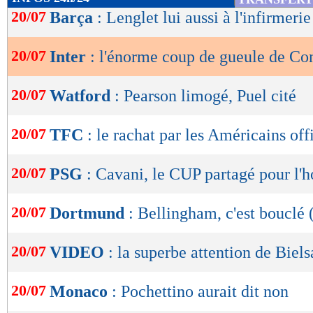
de
20/07
Barça
: Lenglet lui aussi à l'infirmerie
lecture
20/07
Inter
: l'énorme coup de gueule de Co
OK
20/07
Watford
: Pearson limogé, Puel cité
20/07
TFC
: le rachat par les Américains off
20/07
PSG
: Cavani, le CUP partagé pour l
20/07
Dortmund
: Bellingham, c'est bouclé (
20/07
VIDEO
: la superbe attention de Biels
20/07
Monaco
: Pochettino aurait dit non