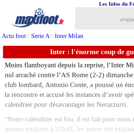
Les Infos du F
20/07
VIDEO
: le joli but de l'ex-Phocéen 
emplac
20/07
Milan
: Suso définitivement à Séville (
>
>
Actu foot
Serie A
Inter Milan
20/07
Lille
: feu vert de la DNCG !
Inter : l'énorme coup de g
20/07
Leipzig
: Leeds obligé d'acheter Augus
Moins flamboyant depuis la reprise, l’Inter Mi
20/07
OM
: l'absence de Lopez expliquée
nul arraché contre l’AS Rome (2-2) dimanche 
club lombard, Antonio Conte, a poussé un én
20/07
Leeds
: son avenir, Bielsa maintient l
la rencontre et accusé les instances d’avoir sp
calendrier pour désavantager les Nerazzurri.
20/07
Monaco
: Kovac, sa pensée sympa po
"Notre calendrier est fou, il est fait pour nous
20/07
OM
: le Bayern en amical ?
jouons toujours à 21h45, les autres ont toujou