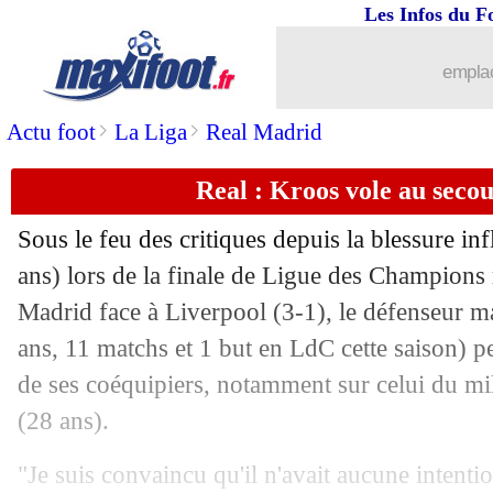
Les Infos du F
emplac
>
>
Actu foot
La Liga
Real Madrid
Real : Kroos vole au seco
Sous le feu des critiques depuis la blessure inf
ans) lors de la finale de Ligue des Champions
Madrid face à Liverpool (3-1), le défenseur 
ans, 11 matchs et 1 but en LdC cette saison) p
de ses coéquipiers, notamment sur celui du mi
(28 ans).
"Je suis convaincu qu'il n'avait aucune intentio