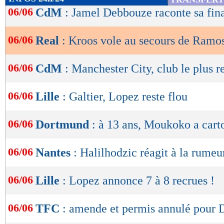
de
06/06
CdM
: Jamel Debbouze raconte sa fin
lecture
06/06
Real
: Kroos vole au secours de Ramo
OK
06/06
CdM
: Manchester City, club le plus r
06/06
Lille
: Galtier, Lopez reste flou
06/06
Dortmund
: à 13 ans, Moukoko a cart
06/06
Nantes
: Halilhodzic réagit à la rumeu
06/06
Lille
: Lopez annonce 7 à 8 recrues !
06/06
TFC
: amende et permis annulé pour 