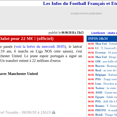
Les Infos du Football Français et E
Liverpool
: Salah
06/06
OM
: prix fixé p
06/06
Bayern
: 200 M€
06/06
emplacement publicitaire
Monaco
: accord
06/06
OM
: aucun inté
06/06
Nice
: Abramovitc
06/06
Real
: le conseil
06/06
publié le
06/06/2018 à 15h15
LiveScore
-
clubs 
Sporting
: Jorge 
06/06
alot pour 22 M€ ! (officiel)
INFOS 24h/24
PSG
: Guardiola
06/06
Man Utd
: Totte
06/06
e passée (
voir la brève du mercredi 30/05
), le latéral
L1
: Y. Gourcuff
06/06
19 ans, 6 matchs en Liga NOS cette saison), s'est
Everton
: 16 jou
06/06
chester United. Le jeune espoir portugais a signé un
Man Utd
: Diogo
06/06
 Un transfert estimé à 22 millions d'euros.
OM
: une belle o
06/06
Bayern
: Boateng
06/06
Real
: au tour de 
06/06
 avec Manchester United
Belgique
: Kabase
06/06
PSG
: Trapp veut
06/06
Lens
: Douchez pa
06/06
Twitter
: la visi
06/06
ASSE
: Gasset te
06/06
Egypte
: Salah r
06/06
PSG
: Adli file à
06/06
Rennes
: Y. Gourc
06/06
PHOTO
: le mai
06/06
ef Touaitia - 06/06/18 à 15h15
Brésil
: Thiago S
06/06