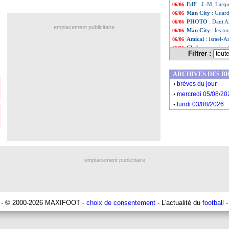
EdF
: J.-M. Larqu
06/06
Man City
: Guard
06/06
PHOTO
: Dani A
06/06
emplacement publicitaire
Man City
: les t
06/06
Amical
: Israël-A
06/06
Chelsea
: ça chau
06/06
Filtrer :
Arsenal
: Sokrat
06/06
Mexique
: scanda
06/06
ARCHIVES DES B
Lyon
: bonne nou
06/06
.
Pologne
: pas de
06/06
brèves du jour
.
Liste des brèv
...
mercredi 05/08/20
Liste des brève
...
.
lundi 03/08/2026
emplacement publicitaire
- © 2000-2026 MAXIFOOT -
choix de consentement
- L'actualité du
football
-