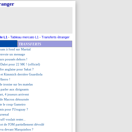
tranger
 proposé au Barça ?
our Cabella !
 demandés pour Lewandowski
 pour Grandsir
rêt pour Yaya Touré
h à fond sur Seri ?
 de Varane pour l'après-Zidane
de L1
-
Tableau mercato L1
-
Transferts étranger
Jesus vers l'Arabie Saoudite
TRANSFERTS
 évoque l'avenir de Neymar
nham à fond sur Martial
 envoie un message
eurs poussés dehors !
 Dalot pour 22 M€ ! (officiel)
ffre anglaise pour Sakai ?
 et Kimmich derrière Guardiola
Hierro !
le ironise sur les matelas
 parler aux dirigeants
rt, 4 joueurs arrivent
te de Macron détournée
nte le coup Gameiro
emis pour l'Uruguay ?
 Arsenal
uff voulait rester...
llot de l'OM partiellement dévoilé
ilva devant Marquinhos ?