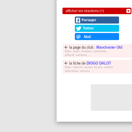
afficher les réactions (+)
Partager
Twitter
Mail
la page du club :
Manchester Utd
bilan, stats, réultats, calendrier,
effectif, tranferts, ...
la fiche de
DIOGO DALOT
bilan, matchs, temps de jeu, carriée,
sélections, photos, ...