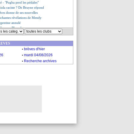
é - "Pogba perd les pédales"
iola raciste ? De Bruyne répond
lves donne de ses nouvelles
ouchantes révélations de Mendy
rgentine annulé
ffe pour Blanc !
is met un vent à Man Utd
le autour de la sélection
REVES
velle pour Aouar
.
 Mondial pour Glik !
brèves d'hier
es du mar. 5 juin 2018
.
26
mardi 04/08/2026
s du lun. 4 juin 2018
.
Recherche archives