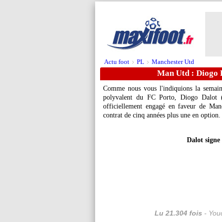
Actu foot
PL
Manchester Utd
>
>
Man Utd : Diogo D
Comme nous vous l'indiquions la semain
polyvalent du FC Porto,
Diogo Dalot
(
officiellement engagé en faveur de Man
contrat de cinq années plus une en option.
Dalot signe
Lu 21.304 fois
- Youc