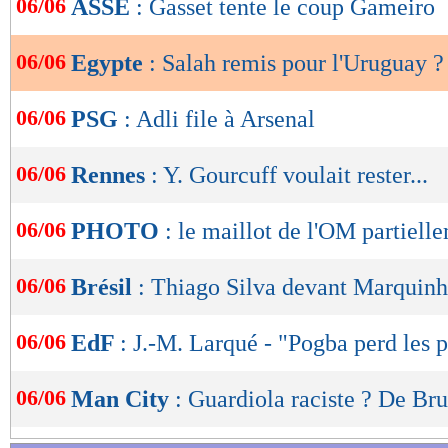
06/06
ASSE
: Gasset tente le coup Gameiro
de
lecture
06/06
Egypte
: Salah remis pour l'Uruguay ?
OK
06/06
PSG
: Adli file à Arsenal
06/06
Rennes
: Y. Gourcuff voulait rester...
06/06
PHOTO
: le maillot de l'OM partiell
06/06
Brésil
: Thiago Silva devant Marquinh
06/06
EdF
: J.-M. Larqué - "Pogba perd les 
06/06
Man City
: Guardiola raciste ? De Br