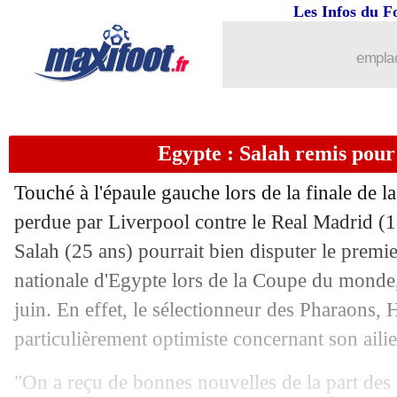
06/06
OM
: aucun intérêt pour Yaya Touré
Les Infos du F
06/06
Nice
: Abramovitch à fond sur Seri ?
emplac
06/06
Real
: le conseil de Varane pour l'apr
Egypte : Salah remis pour
06/06
Sporting
: Jorge Jesus vers l'Arabie S
Touché à l'épaule gauche lors de la finale de
06/06
PSG
: Guardiola évoque l'avenir de 
perdue par Liverpool contre le Real Madrid (1
Salah
(25 ans) pourrait bien disputer le premi
06/06
Man Utd
: Tottenham à fond sur Marti
nationale d'Egypte lors de la Coupe du monde,
06/06
L1
: Y. Gourcuff envoie un message
juin. En effet, le sélectionneur des Pharaons, 
particulièrement optimiste concernant son ailie
06/06
Everton
: 16 joueurs poussés dehors !
"On a reçu de bonnes nouvelles de la part des 