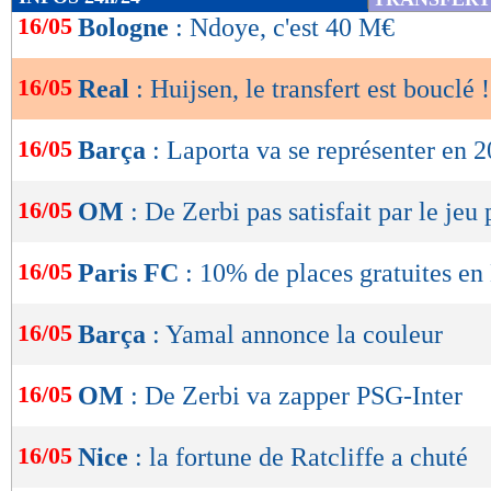
de
16/05
Bologne
: Ndoye, c'est 40 M€
lecture
16/05
Real
: Huijsen, le transfert est bouclé !
OK
16/05
Barça
: Laporta va se représenter en 
16/05
OM
: De Zerbi pas satisfait par le jeu
16/05
Paris FC
: 10% de places gratuites en
16/05
Barça
: Yamal annonce la couleur
16/05
OM
: De Zerbi va zapper PSG-Inter
16/05
Nice
: la fortune de Ratcliffe a chuté