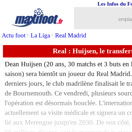
Les Infos du F
16/05
D1 (f)
: l'OL corrige le PSG, 18e titre
emplac
16/05
Newcastle
: les rumeurs, Howe frustré
>
>
Actu foot
La Liga
Real Madrid
16/05
Ang.
: Aston Villa s'offre Tottenham
Real : Huijsen, le transfer
16/05
Barça
: prolongation imminente pour 
Dean
Huijsen
(20 ans, 30 matchs et 3 buts en
16/05
Man Utd
: Ruben Amorim contrarié
saison) sera bientôt un joueur du Real Madr
derniers jours, le club madrilène finalisait le t
16/05
Nat.
: Le Mans en L2, Châteauroux e
de Bournemouth. Ce vendredi, plusieurs sourc
l'opération est désormais bouclée. L'internati
16/05
Brest
: deux ans de plus pour Roy (offi
actuellement sa visite médicale et signera un co
lié aux Merengue jusqu'en 2030. De son côté,
16/05
Man City
: Wirtz, Guardiola botte en