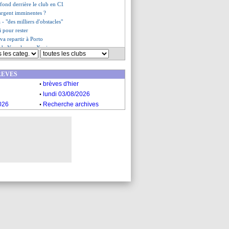
fond derrière le club en C1
'argent imminentes ?
 - "des milliers d'obstacles"
i pour rester
va repartir à Porto
e de Yamal pour Xavi
a s'exprime sur son avenir
- "on peut faire mieux"
REVES
es du jeu. 15 mai 2025
.
es du mer. 14 mai 2025
brèves d'hier
.
lundi 03/08/2026
.
026
Recherche archives