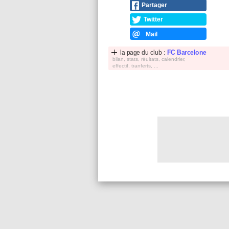
Partager
Twitter
Mail
la page du club :
FC Barcelone
bilan, stats, réultats, calendrier,
effectif, tranferts, ...