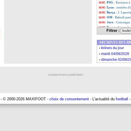
PSG
: Kurzawa à 
16/05
Lyon
: rentrées d
16/05
Barça
: J. Laporta
16/05
OM
: Balerdi part
16/05
Juve
: Conceiçao 
16/05
Barça
: la pensé
16/05
Filtrer :
Monaco
: Zakari
16/05
Barça
: H. Flick 
16/05
ARCHIVES DES B
Liste des brèv
...
.
Liste des brèv
...
brèves du jour
.
mardi 04/08/2026
.
dimanche 02/08/2
emplacement publicitaire
- © 2000-2026 MAXIFOOT -
choix de consentement
- L'actualité du
football
-