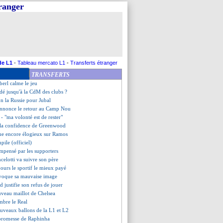
tranger
e prédit une lutte plus serrée
 c'est 40 M€
 transfert est bouclé !
va se représenter en 2026
 satisfait par le jeu produit
 places gratuites en L1 ?
nonce la couleur
de L1
-
Tableau mercato L1
-
Transferts étranger
a zapper PSG-Inter
TRANSFERTS
de Ratcliffe a chuté
berl calme le jeu
rdé jusqu'à la CdM des clubs ?
on la Russie pour Jubal
annonce le retour au Camp Nou
 - "ma volonté est de rester"
, la confidence de Greenwood
que encore élogieux sur Ramos
pile (officiel)
mpensé par les supporters
celotti va suivre son père
jours le sportif le mieux payé
voque sa mauvaise image
justifie son refus de jouer
uveau maillot de Chelsea
mbre le Real
ouveaux ballons de la L1 et L2
a promesse de Raphinha