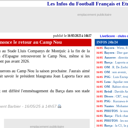
Les Infos du Football Français et E
PSG
: Luis Enriqu
16/05
Bologne
: Ndoye,
16/05
Real
: Huijsen, le
16/05
emplacement publicitaire
Barça
: Laporta 
16/05
OM
: De Zerbi pas
16/05
Paris FC
: 10% de
16/05
Barça
: Yamal an
16/05
publié le
16/05/2025 à 14h57
LiveScore
-
clubs 
OM
: De Zerbi v
16/05
nnonce le retour au Camp Nou
INFOS 24h/24
Nice
: la fortune 
16/05
Bayern
: Wirtz, E
16/05
u au Stade Lluis Companys de Montjuïc à la fin de la
Bayern
: Dier ga
16/05
ns d'Espagne retrouveront le Camp Nou, même si les
Auxerre
: directi
16/05
ont pas avant 2026.
Barça
: Laporta 
16/05
OM
: R. De Zerbi
16/05
jouerons au Camp Nou la saison prochaine. J'aurais aimé
OM
: son avenir
16/05
fait savoir le président blaugrana Joan Laporta face aux
PSG
: Luis Enri
16/05
Lens
: Aguilar rem
16/05
OM
: Rabiot réco
16/05
 et ont différé l'emménagement du Barça dans son stade
Brésil
: Davide An
16/05
Divers
: CR7, tou
16/05
PSG
: Kurzawa é
16/05
ent Barbier - 16/05/25 à 14h57
Nantes
: Mohamed 
16/05
PHOTOS
: le no
16/05
Barça
: Flick cha
16/05
PHOTOS
: les n
16/05
Barça
: la C1, l
16/05
emplacement publicitaire