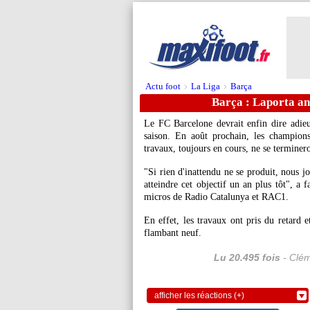
Actu foot
La Liga
Barça
>
>
Barça : Laporta a
Le FC Barcelone devrait enfin dire adie
saison. En août prochain, les champio
travaux, toujours en cours, ne se terminer
"Si rien d'inattendu ne se produit, nous 
atteindre cet objectif un an plus tôt", a 
micros de Radio Catalunya et RAC1.
En effet, les travaux ont pris du retard
flambant neuf.
Lu 20.495 fois
- Clém
afficher les réactions (+)