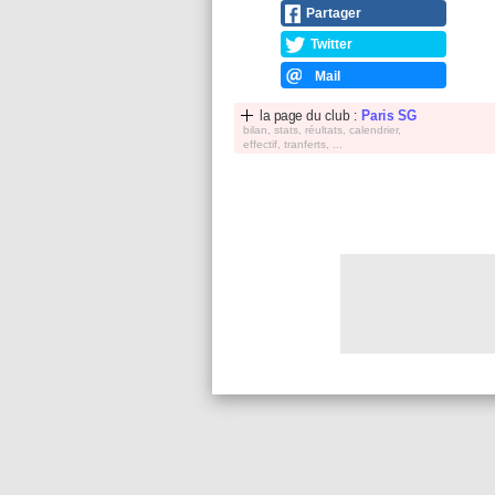
Partager
Twitter
Mail
la page du club :
Paris SG
bilan, stats, réultats, calendrier,
effectif, tranferts, ...