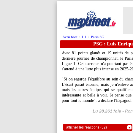
Actu foot
L1
Paris SG
>
>
PSG : Luis Enrique
Avec 81 points glanés et 19 unités de p
dernière journée de championnat, le Paris
Ligue 1. Cet exercice n'a pourtant pas été
s'attend à une lutte plus intense en 2025-2
"Si on regarde l'équilibre au sein du cham
L'écart paraît énorme, mais je n'enlève a
mais les autres équipes qui se qualifie
intéressante et belle à voir. Je pense que
pour tout le monde", a déclaré l'Espagnol 
Lu 28.261 fois
- Rom
afficher les réactions (32)