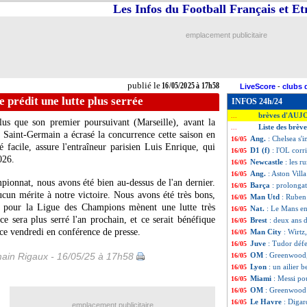
Les Infos du Football Français et E
emplacement publicitaire
publié le
16/05/2025 à 17h58
LiveScore
-
clubs 
 prédit une lutte plus serrée
INFOS 24h/24
brèves d'AUJ
...
lus que son premier poursuivant (Marseille), avant la
Liste des brèv
...
 Saint-Germain a écrasé la concurrence cette saison en
Ang.
: Chelsea s
16/05
 facile, assure l'entraîneur parisien Luis Enrique, qui
D1 (f)
: l'OL corr
16/05
026.
Newcastle
: les 
16/05
Ang.
: Aston Vill
16/05
pionnat, nous avons été bien au-dessus de l'an dernier.
Barça
: prolonga
16/05
ucun mérite à notre victoire. Nous avons été très bons,
Man Utd
: Ruben
16/05
nt pour la Ligue des Champions mènent une lutte très
Nat.
: Le Mans e
16/05
 ce sera plus serré l'an prochain, et ce serait bénéfique
Brest
: deux ans d
16/05
ce vendredi en conférence de presse.
Man City
: Wirtz
16/05
Juve
: Tudor déf
16/05
ain Rigaux - 16/05/25 à 17h58
OM
: Greenwood,
16/05
Lyon
: un ailier 
16/05
Miami
: Messi po
16/05
OM
: Greenwood 
16/05
Le Havre
: Digar
16/05
emplacement publicitaire