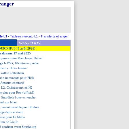
tranger
de L1
-
Tableau mercato L1
-
Transferts étranger
TRANSFERTS
OURD'HUI ( 8 août 2026)
es du sam. 17 mai 2025
'impose contre Manchester United
ige le PSG, 18e titre en poche
rumeurs, Howe frustré
a s'offre Tottenham
tion imminente pour Flick
 Amorim contrarié
n L2, Châteauroux en N2
e plus pour Roy (officiel)
, Guardiola botte en touche
end son bilan
 incontournable pour Rothen
belge dans le viseur
usse pour Di Maria
fan de Gouiri
d confiant avant Strasbourg