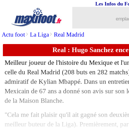
Les Infos du F
09/06
Atalanta
: Palladino remercié (officiel
emplac
09/06
PSG
: Besiktas se positionne pour Che
>
>
Actu foot
La Liga
Real Madrid
09/06
Real
: G. Garcia intéresse la Real Soc
Real : Hugo Sanchez enc
09/06
Strasbourg
: Bajic file en D3 alleman
Meilleur joueur de l'histoire du Mexique et l'
09/06
PSG
: Ramos évoque son rôle de supe
celle du Real Madrid (208 buts en 282 matchs
admiratif de Kylian Mbappé. Dans un entretien
09/06
Liverpool
: Eichhorn dit non !
Mexicain de 67 ans a donné son avis sur son l
de la Maison Blanche.
09/06
Lens
: Sage va partir pour 3 M€
"Cela me fait plaisir qu'il ait gagné son deuxiè
09/06
ASSE
: Porto discute pour Stassin
meilleur buteur de la Liga). Premièrement, parc