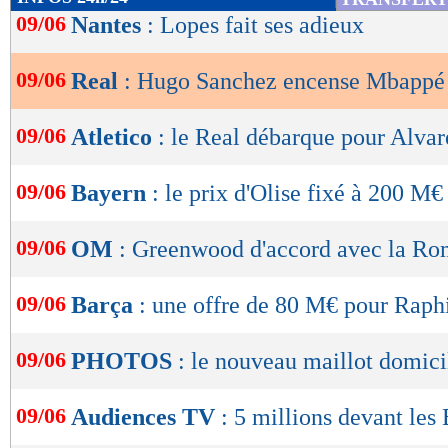
son côté."
de
09/06
Nantes
: Lopes fait ses adieux
lecture
Lu 13.893 fois
- Romain Rigaux -
09/06
Real
: Hugo Sanchez encense Mbappé
OK
09/06
Atletico
: le Real débarque pour Alvar
09/06
Bayern
: le prix d'Olise fixé à 200 M€
09/06
OM
: Greenwood d'accord avec la R
09/06
Barça
: une offre de 80 M€ pour Raph
09/06
PHOTOS
: le nouveau maillot domic
09/06
Audiences TV
: 5 millions devant les