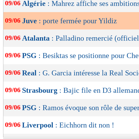
de
09/06
Algérie
: Mahrez affiche ses ambition
lecture
09/06
Juve
: porte fermée pour Yildiz
OK
09/06
Atalanta
: Palladino remercié (officiel
09/06
PSG
: Besiktas se positionne pour Che
09/06
Real
: G. Garcia intéresse la Real Soc
09/06
Strasbourg
: Bajic file en D3 alleman
09/06
PSG
: Ramos évoque son rôle de supe
09/06
Liverpool
: Eichhorn dit non !