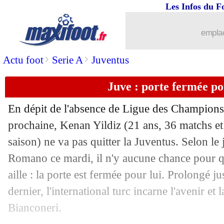
09/06
EdF
: le voeu de Larqué pour Dembél
Les Infos du F
09/06
VIDEO
: le superbe retourné de Malar
emplac
>
>
Actu foot
Serie A
Juventus
09/06
CM 2026
: Atlanta, le meilleur stade ?
Juve : porte fermée po
09/06
Lyon
: reprise dans 20 jours
En dépit de l'absence de Ligue des Champions 
09/06
Angers
: Gilli sur le banc (officiel)
prochaine, Kenan
Yildiz
(21 ans, 36 matchs et 
saison) ne va pas quitter la Juventus. Selon le 
09/06
DNCG
: pas de problème pour le PSG 
Romano ce mardi, il n'y aucune chance pour qu
09/06
Atletico
: le club s'acharne sur le Real 
aille : la porte est fermée pour lui. Prolongé j
dernier, l'international turc incarne l'avenir et 
09/06
Angleterre
: secouée par un trembleme
Bianconeri.