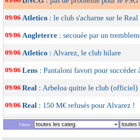
DNCG
: pas de problème pour le PSG 
OK
09/06
Atletico
: le club s'acharne sur le Real 
09/06
Angleterre
: secouée par un trembleme
09/06
Atletico
: Alvarez, le club hilare
09/06
Lens
: Pantaloni favori pour succéder 
09/06
Real
: Arbeloa quitte le club (officiel)
09/06
Real
: 150 M€ refusés pour Alvarez !
09/06
Man City
: l'espoir Mukasa sécurisé (o
Filtrer :
09/06