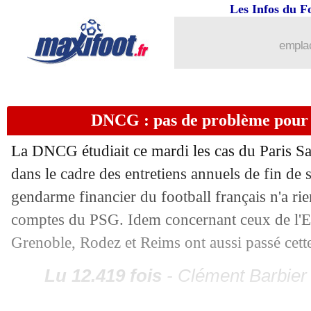
Les Infos du F
emplac
DNCG : pas de problème pour 
La DNCG étudiait ce mardi les cas du Paris Sa
dans le cadre des entretiens annuels de fin de s
gendarme financier du football français n'a ri
comptes du PSG. Idem concernant ceux de l'
Grenoble, Rodez et Reims ont aussi passé cett
...
brèves d'AUJOURD'HUI ( 7 août 202
Lu 12.419 fois
- Clément Barbier 
...