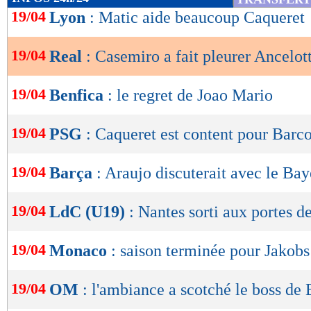
de
19/04
Lyon
: Matic aide beaucoup Caqueret
lecture
19/04
Real
: Casemiro a fait pleurer Ancelott
OK
19/04
Benfica
: le regret de Joao Mario
19/04
PSG
: Caqueret est content pour Barc
19/04
Barça
: Araujo discuterait avec le Ba
19/04
LdC (U19)
: Nantes sorti aux portes de
19/04
Monaco
: saison terminée pour Jakobs
19/04
OM
: l'ambiance a scotché le boss de