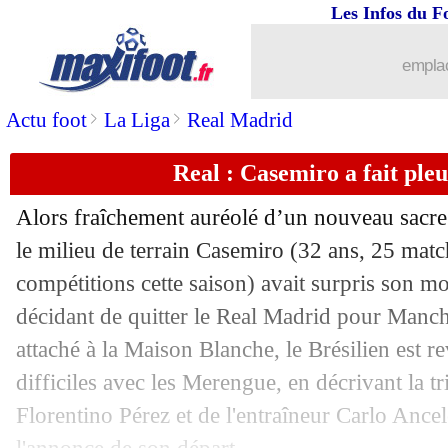
Les Infos du F
19/04
L1
: Nice 3-0 Lorient (fini)
emplac
19/04
Ita.
: la Juve encore à l'arrêt...
>
>
Actu foot
La Liga
Real Madrid
19/04
OM
: Aubameyang, Benatia raconte s
Real : Casemiro a fait pleu
19/04
Barça
: le Bayern pense encore à De 
Alors fraîchement auréolé d’un nouveau sacr
19/04
Red Star
: la montée en L2 validée !
le milieu de terrain
Casemiro
(32 ans, 25 match
compétitions cette saison) avait surpris son m
19/04
Man Utd
: Sancho, la petite phrase d
décidant de quitter le Real Madrid pour Manch
attaché à la Maison Blanche, le Brésilien est r
19/04
Leverkusen
: Alonso, l'objectif d'être
difficiles avec les Merengue, en décrivant la tr
Florentino Pérez et de l'entraîneur Carlo Ance
19/04
OM
: la mentalité, l'avertissement de