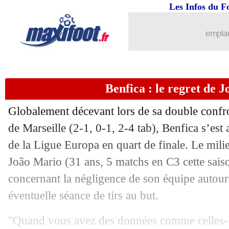
19/04
Ita.
: la Juve encore à l'arrêt...
Les Infos du F
19/04
OM
: Aubameyang, Benatia raconte s
emplac
19/04
Barça
: le Bayern pense encore à De 
Benfica : le regret de 
19/04
Red Star
: la montée en L2 validée !
Globalement décevant lors de sa double confr
19/04
Man Utd
: Sancho, la petite phrase d
de Marseille (2-1, 0-1, 2-4 tab), Benfica s’est 
de la Ligue Europa en quart de finale. Le mili
19/04
Leverkusen
: Alonso, l'objectif d'être
João
Mario
(31 ans, 5 matchs en C3 cette saiso
19/04
OM
: la mentalité, l'avertissement de
concernant la négligence de son équipe autour
éventuelle séance de tirs au but.
19/04
Ita.
: la Lazio enchaîne
"Quand vous avez des données comme celles-là,