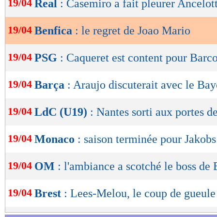
19/04
Real
: Casemiro a fait pleurer Ancelott
de
lecture
19/04
Benfica
: le regret de Joao Mario
OK
19/04
PSG
: Caqueret est content pour Barc
19/04
Barça
: Araujo discuterait avec le Ba
19/04
LdC (U19)
: Nantes sorti aux portes de
19/04
Monaco
: saison terminée pour Jakobs
19/04
OM
: l'ambiance a scotché le boss de
19/04
Brest
: Lees-Melou, le coup de gueule