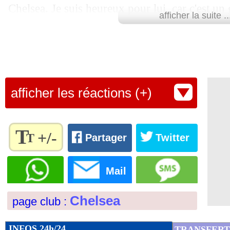
Chelsea. Je suis heureux pour lui, car c'est un 
19/04
Ita.
: la Juve encore à l'arrêt...
afficher la suite ..
potentiel incroyable. Une erreur de le vendre 
19/04
OM
: Aubameyang, Benatia raconte s
deux saisons de partir. Je lui ai dit lors de la p
Riyad (Mahrez, ndlr) était parti, mais il m'a r
19/04
Barça
: le Bayern pense encore à De 
aller'. Qu'est-ce que je peux dire après deux sa
afficher les réactions (+)
technicien espagnol.
19/04
Red Star
: la montée en L2 validée !
Lu 19.217 fois
- Damien Da Silva 
19/04
Man Utd
: Sancho, la petite phrase d
T
+/-
T
Partager
Twitter
19/04
Leverkusen
: Alonso, l'objectif d'être
Règlez la
taille du
Mail
texte
19/04
OM
: la mentalité, l'avertissement de
pour
Chelsea
page club :
l'adapter
19/04
Ita.
: la Lazio enchaîne
à vos
préférences
INFOS 24h/24
TRANSFERT