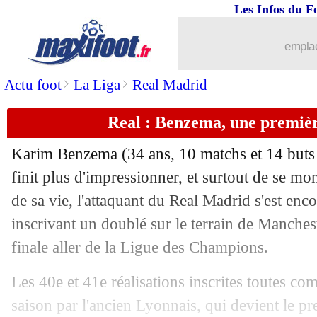
Les Infos du F
emplac
>
>
Actu foot
La Liga
Real Madrid
Real : Benzema, une premièr
Karim Benzema (34 ans, 10 matchs et 14 buts 
finit plus d'impressionner, et surtout de se mo
de sa vie, l'attaquant du Real Madrid s'est enc
inscrivant un doublé sur le terrain de Manches
finale aller de la Ligue des Champions.
Les 40e et 41e réalisations inscrites toutes co
saison par l'ancien Lyonnais, qui devient le p