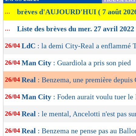
de
...
brèves d'AUJOURD'HUI ( 7 août 202
lecture
OK
...
Liste des brèves du mer. 27 avril 2022
26/04
LdC
: la demi City-Real a enflammé T
26/04
Man City
: Guardiola a pris son pied
26/04
Real
: Benzema, une première depuis
26/04
Man City
: Foden aurait voulu tuer le
26/04
Real
: le mental, Ancelotti n'est pas su
26/04
Real
: Benzema ne pense pas au Ballo