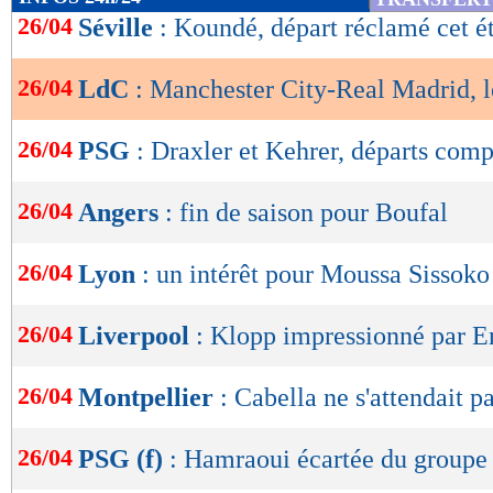
10/04
Nul
2-2
de
26/04
Séville
: Koundé, départ réclamé cet é
buts
encaissés/match
lecture
0,76
- 0,90
statistiques toutes compétitions con
26/04
LdC
: Manchester City-Real Madrid, 
OK
Lu 880 fois
- Damien Da Silva -
26/04
PSG
: Draxler et Kehrer, départs comp
26/04
Angers
: fin de saison pour Boufal
26/04
Lyon
: un intérêt pour Moussa Sissoko
26/04
Liverpool
: Klopp impressionné par 
26/04
Montpellier
: Cabella ne s'attendait p
26/04
PSG (f)
: Hamraoui écartée du groupe