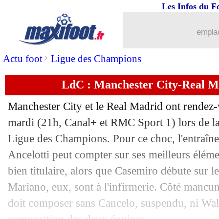
Les Infos du F
...
Liste des brèves du mer. 27 avril 2022
emplac
26/04
LdC
: la demi City-Real a enflammé T
>
Actu foot
Ligue des Champions
26/04
Man City
: Guardiola a pris son pied
LdC : Manchester City-Real M
26/04
Real
: Benzema, une première depuis
Manchester City et le Real Madrid ont rendez-
26/04
Man City
: Foden aurait voulu tuer le
mardi (21h, Canal+ et RMC Sport 1) lors de la 
Ligue des Champions. Pour ce choc, l'entraîn
26/04
Real
: le mental, Ancelotti n'est pas su
Ancelotti peut compter sur ses meilleurs élémen
bien titulaire, alors que Casemiro débute sur l
26/04
Real
: Benzema ne pense pas au Ballo
Mariano, eux, sont à l'infirmerie. Côté mancu
doit composer sans Cancelo, suspendu, ni Walk
26/04
Man City
: les regrets de Bernardo Si