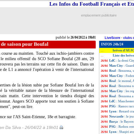
Les Infos du Football Français et E
emplacement publicitaire
publié le
26/04/2022 à 19h01
LiveScore
-
clubs 
n de saison pour Boufal
INFOS 24h/24
brèves d'AUJ
...
 course au maintien. Touché aux ischio-jambiers contre
Liste des brèv
...
 le milieu offensif du SCO Sofiane Boufal (28 ans, 29
LdC
: la demi Ci
26/04
rouvera pas les terrains sur cette fin de saison. Dans un
Man City
: Guard
26/04
 de L1 a annoncé l'opération à venir de l'international
Real
: Benzema, 
26/04
Man City
: Foden
26/04
Real
: le mental, 
26/04
tises de la lésion subie par Sofiane Boufal lors de la
Real
: Benzema n
26/04
la véritable nature de la blessure de l'international
Man City
: les r
26/04
ain matin. Cette intervention le tiendra éloigné des
Real
: Benzema a 
26/04
pionnat. Angers SCO apporte tout son soutien à Sofiane
LdC
: Manchester
26/04
ement", peut-on lire.
PSG
: Ramos raco
26/04
Lyon
: Renard cra
26/04
ce sur l'AS Saint-Etienne, 18e et barragiste.
Newcastle
: le je
26/04
Barça
: le Bayern
26/04
PSG
: Rothen re
n Da Silva - 26/04/22 à 19h01
26/04
Lyon
: Shaqiri a
26/04