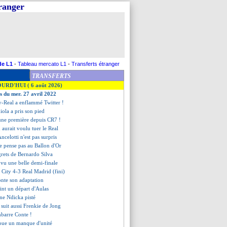
tranger
de L1
-
Tableau mercato L1
-
Transferts étranger
TRANSFERTS
OURD'HUI ( 6 août 2026)
es du mer. 27 avril 2022
ty-Real a enflammé Twitter !
iola a pris son pied
une première depuis CR7 !
 aurait voulu tuer le Real
Ancelotti n'est pas surpris
e pense pas au Ballon d'Or
egrets de Bernardo Silva
vu une belle demi-finale
 City 4-3 Real Madrid (fini)
nte son adaptation
int un départ d'Aulas
une Ndicka pisté
 suit aussi Frenkie de Jong
mbarre Conte !
voue un manque d'unité