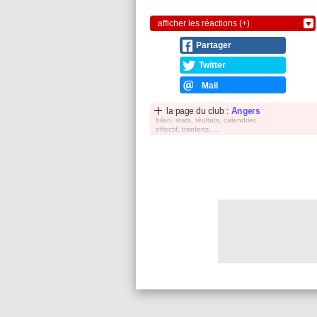
afficher les réactions (+)
Partager
Twitter
Mail
la page du club :
Angers
bilan, stats, réultats, calendrier,
effectif, tranferts, ...