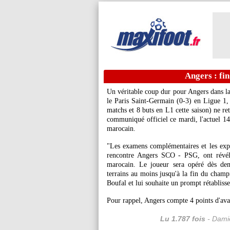
Angers : fi
Un véritable coup dur pour Angers dans la
le Paris Saint-Germain (0-3) en Ligue 1,
matchs et 8 buts en L1 cette saison) ne ret
communiqué officiel ce mardi, l'actuel 14e
marocain.
"Les examens complémentaires et les exper
rencontre Angers SCO - PSG, ont révélé 
marocain. Le joueur sera opéré dès dem
terrains au moins jusqu'à la fin du cham
Boufal et lui souhaite un prompt rétabliss
Pour rappel, Angers compte 4 points d'avan
Lu 1.787 fois
- Damie