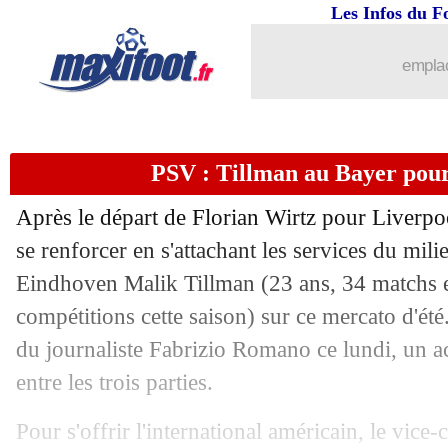
30/06
Monaco
: Pogba justifie sa décision
Les Infos du F
30/06
OM
: le Spartak, la raison du refus d'
emplac
30/06
Bayern
: Kompany prêt pour le PSG
PSV : Tillman au Bayer pour
30/06
Lille
: Giroud argumente son choix
Après le départ de Florian Wirtz pour Liverpo
30/06
Barça
: le deal Nico Williams en dang
se renforcer en s'attachant les services du mil
Eindhoven Malik
Tillman
(23 ans, 34 matchs e
30/06
Man City
: l'Allemagne s'arrache Mc
compétitions cette saison) sur ce mercato d'été
30/06
PSG
: Dembélé encense Neves
du journaliste Fabrizio Romano ce lundi, un ac
entre les trois parties.
30/06
Real
: Smit, la surprise de l'été ?
Pour s'offrir l'international américain, le vi