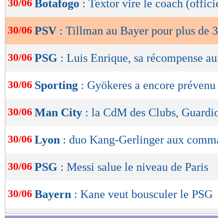
30/06
Botafogo
: Textor vire le coach (offici
de
lecture
30/06
PSV
: Tillman au Bayer pour plus de
OK
30/06
PSG
: Luis Enrique, sa récompense au
30/06
Sporting
: Gyökeres a encore prévenu
30/06
Man City
: la CdM des Clubs, Guardio
30/06
Lyon
: duo Kang-Gerlinger aux comma
30/06
PSG
: Messi salue le niveau de Paris
30/06
Bayern
: Kane veut bousculer le PSG