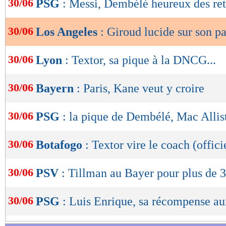
30/06
PSG
: Messi, Dembélé heureux des ret
de
lecture
30/06
Los Angeles
: Giroud lucide sur son p
OK
30/06
Lyon
: Textor, sa pique à la DNCG...
30/06
Bayern
: Paris, Kane veut y croire
30/06
PSG
: la pique de Dembélé, Mac Allis
30/06
Botafogo
: Textor vire le coach (offici
30/06
PSV
: Tillman au Bayer pour plus de
30/06
PSG
: Luis Enrique, sa récompense au