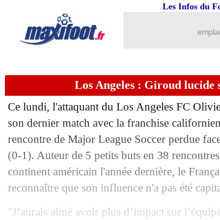
30/06
Lens
: Sage touché pour Lyon
Les Infos du F
30/06
PSG
: un chèque de 52,7 M€ déjà assu
emplac
30/06
Man City
: Guardiola - "attention aux
Los Angeles : Giroud lucide 
30/06
Real
: pas de nouveau numéro 9 ?
Ce lundi, l'attaquant du Los Angeles FC Olivi
30/06
Lyon
: Aulas félicite Kang
son dernier match avec la franchise californien
rencontre de Major League Soccer perdue fa
30/06
Monaco
: Pogba justifie sa décision
(0-1). Auteur de 5 petits buts en 38 rencontres
30/06
OM
: le Spartak, la raison du refus d'
continent américain l'année dernière, le França
reconnaître que son influence n'a pas été capita
30/06
Bayern
: Kompany prêt pour le PSG
"J’aurais aimé avoir plus d’impact sur l’équipe 