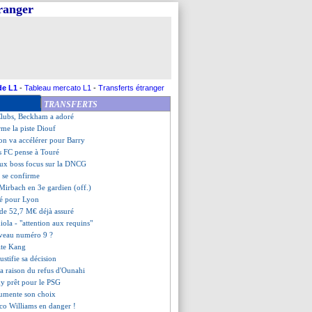
tranger
ontrat terminé en plein tournoi
iams, Yuste critique Bilbao
e la confiance du club
iorité de Bournemouth
oné a choisi Neom (off.)
 sent prêt
 à Angers (officiel)
de L1
-
Tableau mercato L1
-
Transferts étranger
Franck Kita n'a jamais douté
TRANSFERTS
ard vers un cador de MLS
Clubs, Beckham a adoré
rme la piste Diouf
on va accélérer pour Barry
is FC pense à Touré
aux boss focus sur la DNCG
ça se confirme
 Mirbach en 3e gardien (off.)
hé pour Lyon
de 52,7 M€ déjà assuré
iola - "attention aux requins"
uveau numéro 9 ?
cite Kang
ustifie sa décision
 la raison du refus d'Ounahi
y prêt pour le PSG
gumente son choix
ico Williams en danger !