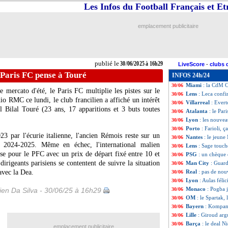
Les Infos du Football Français et E
Bayern
: Sané, c
30/06
Barça
: Nico Will
30/06
PSG
: Ramos gard
30/06
emplacement publicitaire
Lille
: Diakité pr
30/06
Reims
: Amadou K
30/06
Real
: Carvajal se
30/06
Lens
: Koffi prêté
30/06
publié le
30/06/2025 à 16h29
LiveScore
-
clubs 
Nantes
: Castro, 
30/06
e Paris FC pense à Touré
INFOS 24h/24
Guingamp
: Pic
30/06
Miami
: la CdM 
30/06
e mercato d'été, le Paris FC multiplie les pistes sur le
Lens
: Leca confi
30/06
io RMC ce lundi, le club francilien a affiché un intérêt
Villarreal
: Evert
30/06
El Bilal
Touré
(23 ans, 17 apparitions et 3 buts toutes
Atalanta
: le Par
30/06
Lyon
: les nouve
30/06
Porto
: Farioli, 
30/06
3 par l'écurie italienne, l'ancien Rémois reste sur un
Nantes
: le jeune
30/06
n 2024-2025. Même en échec, l'international malien
Lens
: Sage touc
30/06
se pour le PFC avec un prix de départ fixé entre 10 et
PSG
: un chèque 
30/06
irigeants parisiens se contentent de suivre la situation
Man City
: Guard
30/06
avec la Dea.
Real
: pas de no
30/06
Lyon
: Aulas féli
30/06
Monaco
: Pogba j
en Da Silva - 30/06/25 à 16h29
30/06
OM
: le Spartak,
30/06
Bayern
: Kompan
30/06
Lille
: Giroud ar
30/06
Barça
: le deal N
30/06
emplacement publicitaire