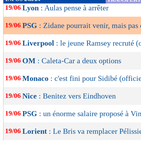
de
19/06
Lyon
: Aulas pense à arrêter
lecture
19/06
PSG
: Zidane pourrait venir, mais pas 
OK
19/06
Liverpool
: le jeune Ramsey recruté (o
19/06
OM
: Caleta-Car a deux options
19/06
Monaco
: c'est fini pour Sidibé (offici
19/06
Nice
: Benitez vers Eindhoven
19/06
PSG
: un énorme salaire proposé à Vin
19/06
Lorient
: Le Bris va remplacer Pélissi