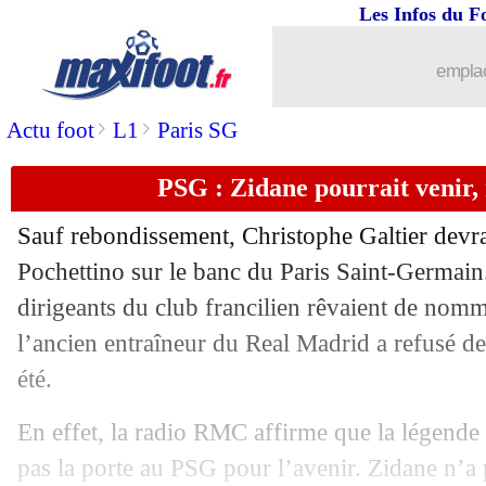
Les Infos du F
19/06
Sassuolo
: Lopez s'interroge sur son a
emplac
19/06
Bayern
: au tour de Laimer ?
>
>
Actu foot
L1
Paris SG
19/06
EdF
: Mbappé, Le Graët calme le jeu
PSG : Zidane pourrait venir, 
19/06
Ajax
: Haller se rapproche de Dortmu
Sauf rebondissement, Christophe Galtier devra
19/06
Man City
: Sterling vers Chelsea ?
Pochettino sur le banc du Paris Saint-Germain.
dirigeants du club francilien rêvaient de nom
19/06
Naples
: la Juve bloquée pour Kouliba
l’ancien entraîneur du Real Madrid a refusé de
été.
19/06
Valladolid
: Alves et Marcelo réunis ?
En effet, la radio RMC affirme que la légende
19/06
Man Utd
: un refus d'Eriksen ?
pas la porte au PSG pour l’avenir. Zidane n’a 