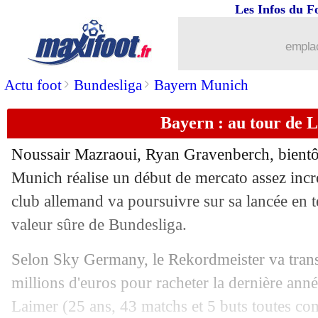
Les Infos du F
emplac
...
brèves d'AUJOURD'HUI ( 7 août 202
>
>
Actu foot
Bundesliga
Bayern Munich
...
Liste des brèves du lun. 20 juin 2022
Bayern : au tour de 
19/06
EdF
: Zidane, le coup de boule et Liz
Noussair Mazraoui, Ryan Gravenberch, bientô
19/06
OM
: Bazoer ne viendra pas
Munich réalise un début de mercato assez incro
club allemand va poursuivre sur sa lancée en t
19/06
Man Utd
: Timber, le mauvais coup d
valeur sûre de Bundesliga.
19/06
Liverpool
: Mané au Bayern, Del Pier
Selon Sky Germany, le Rekordmeister va trans
millions d'euros pour racheter la dernière ann
19/06
Lens
: Chelsea se place pour Clauss
Laimer (25 ans, 43 matchs et 5 buts toutes com