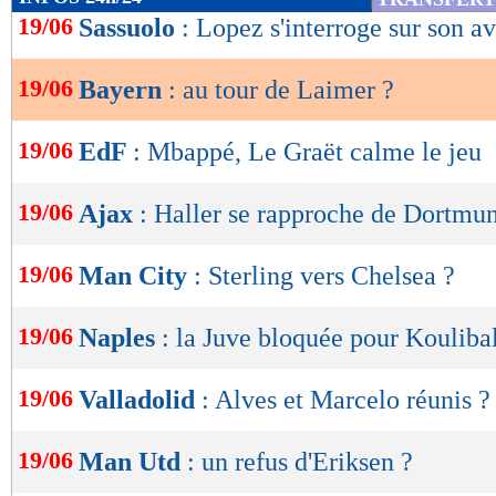
de
19/06
Sassuolo
: Lopez s'interroge sur son a
lecture
19/06
Bayern
: au tour de Laimer ?
OK
19/06
EdF
: Mbappé, Le Graët calme le jeu
19/06
Ajax
: Haller se rapproche de Dortmu
19/06
Man City
: Sterling vers Chelsea ?
19/06
Naples
: la Juve bloquée pour Kouliba
19/06
Valladolid
: Alves et Marcelo réunis ?
19/06
Man Utd
: un refus d'Eriksen ?